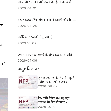
आज शेयर बाजार क्यों ऊपर है? ईरान तनाव में कमी से हुई रैली की व्याख्या
2026-04-01
S&P 500 स्टैगफ्लेशन: क्या बिकवाली और बिगड़ रही है?
तक
2026-03-25
अमेरिका संख्याओं ने छुपाया है
2023-10-09
ुख
Workday (WDAY) के शेयर 50% से अधिक गिर गए: क्या AI खतरे को ज़्यादा आंका गया है?
2026-04-09
च की
अनुशंसित पठन
जुलाई 2026 के लिए गैर-कृषि
पेरोल (एनएफपी) रोजगार -
पिछला आंकड़ा: 57 हजार,
2026-08-07
पूर्वानुमान: 83 हजार
गैर-कृषि पेरोल (NFP) जून
2026 के लिए रोजगार -
पिछला: 172k पूर्वानुमान: 110k
2026-07-02