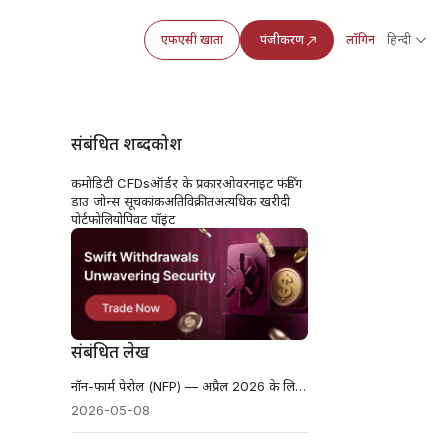
एफएसी खाता
पंजीकरण
लॉगिन
हिन्दी
संबंधित शब्दकोश
कमोडिटी CFDs
ऑर्डर के प्रकार
ओवरनाइट फंडिंग
डाउ जोन्स सूचकांक
अतिविक्रीत
अत्यधिक खरीदी
पोर्टफोलियो
पिवट पॉइंट
संबंधित लेख
नॉन-फार्म पेरोल (NFP) — अप्रैल 2026 के लिए रोजगार - पिछला: 178k पूर्वानुमान: 60k
2026-05-08