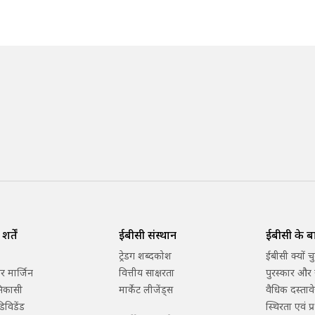
र्तें
ईबीसी संस्थान
ईबीसी के बार
ट्रेडिंग शब्दकोश
ईबीसी क्यों चु
 मार्जिन
वित्तीय साक्षरता
पुरस्कार और 
निकासी
मार्केट लीजेंड्स
वैधिक दस्तावे
िविडेंड
स्थिरता एवं प