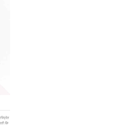
भिप्रेत
रती कि