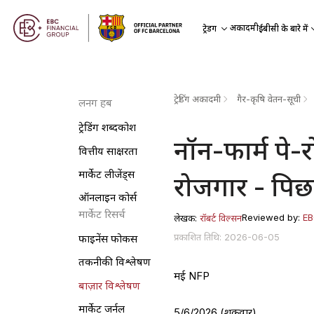
अकादमी
ट्रेडिंग
ईबीसी के बारे में
ट्रेडिंग अकादमी
गैर-कृषि वेतन-सूची
लर्निंग हब
ट्रेडिंग शब्दकोश
नॉन-फार्म पे
वित्तीय साक्षरता
मार्केट लीजेंड्स
रोजगार - पिछल
ऑनलाइन कोर्स
मार्केट रिसर्च
Reviewed by:
EB
लेखक:
रॉबर्ट विल्सन
प्रकाशित तिथि: 2026-06-05
फाइनेंस फोकस
तकनीकी विश्लेषण
मई NFP
बाज़ार विश्लेषण
मार्केट जर्नल
5/6/2026 (शुक्रवार)