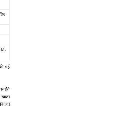
 लिए
े लिए
 की गई
नसंगति
ू खाता
विदेशी