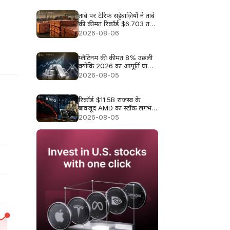
तांबे पर टैरिफ सट्टेबाज़ियों ने तांबे
की कीमत रिकॉर्ड $6.703 तक
धकेल दी
2026-08-06
प्लैटिनम की कीमत 8% उछली
क्योंकि 2026 का आपूर्ति घाटा
फिर से ध्यान में आया
2026-08-05
रिकॉर्ड $11.5B राजस्व के
बावजूद AMD का स्टॉक लगभग
9% क्यों गिरा
2026-08-05