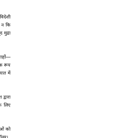
विदेशी
ै न कि
मुद्रा
वाहों—
विक रूप
ात में
द्वारा
के लिए
ुओं को
डॉलर।