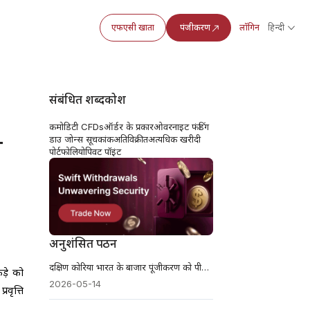
एफएसी खाता
पंजीकरण
लॉगिन
हिन्दी
संबंधित शब्दकोश
कमोडिटी CFDs
ऑर्डर के प्रकार
ओवरनाइट फंडिंग
ा
डाउ जोन्स सूचकांक
अतिविक्रीत
अत्यधिक खरीदी
पोर्टफोलियो
पिवट पॉइंट
अनुशंसित पठन
दक्षिण कोरिया भारत के बाजार पूंजीकरण को पीछे छोड़ने वाला है
ड़े को
2026-05-14
रवृत्ति