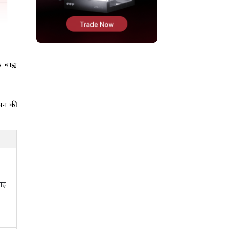
 बाह्य
-पन की
वाह