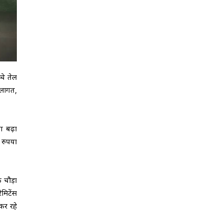
चे तेल
 लागत,
ग बढ़ा
ं रुपया
 चौड़ा
मिटेंस
कर रहे