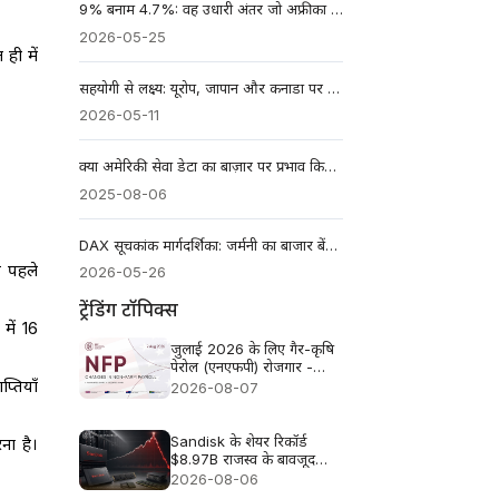
9% बनाम 4.7%: वह उधारी अंतर जो अफ्रीका को $75 Billion प्रति वर्ष महँगा पड़ता है और उसकी उभरती ताकत को रोक रहा है
2026-05-25
ही में
सहयोगी से लक्ष्य: यूरोप, जापान और कनाडा पर अमेरिकी टैरिफ कैसे पश्चिमी गठबंधन में दरारें ला रहे हैं
2026-05-11
क्या अमेरिकी सेवा डेटा का बाज़ार पर प्रभाव किसी रुझान का संकेत दे सकता है?
2025-08-06
DAX सूचकांक मार्गदर्शिका: जर्मनी का बाजार बेंचमार्क कैसे काम करता है
ल पहले
2026-05-26
ट्रेंडिंग टॉपिक्स
में 16
जुलाई 2026 के लिए गैर-कृषि
पेरोल (एनएफपी) रोजगार -
पिछला आंकड़ा: 57 हजार,
्तियाँ
2026-08-07
पूर्वानुमान: 83 हजार
Sandisk के शेयर रिकॉर्ड
ा है।
$8.97B राजस्व के बावजूद
लगभग 13% क्यों गिरे
2026-08-06