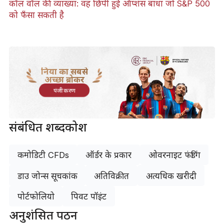
कॉल वॉल की व्याख्या: वह छिपी हुई ऑप्शंस बाधा जो S&P 500
को फँसा सकती है
दुनिया का सबसे
अच्छा ब्रोकर
पंजीकरण
संबंधित शब्दकोश
कमोडिटी CFDs
ऑर्डर के प्रकार
ओवरनाइट फंडिंग
डाउ जोन्स सूचकांक
अतिविक्रीत
अत्यधिक खरीदी
पोर्टफोलियो
पिवट पॉइंट
अनुशंसित पठन