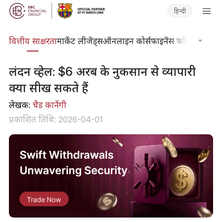
हिन्दी
दकोश
वित्तीय साक्षरता
मार्केट लीजेंड्स
ऑनलाइन कोर्स
फाइनेंस फोकस
तकनीकी
लंदन व्हेल: $6 अरब के नुकसान से व्यापारी
क्या सीख सकते हैं
लेखक:
चैड कार्नेगी
प्रकाशित तिथि: 2026-04-01