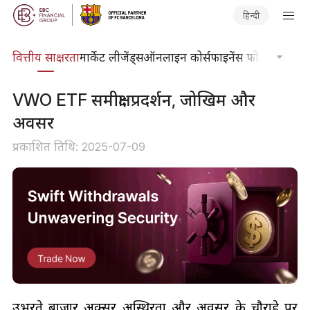
हिन्दी
दकोश
वित्तीय साक्षरता
मार्केट लीजेंड्स
ऑनलाइन कोर्स
फाइनेंस फोकस
तकनीकी
VWO ETF समीक्षा: प्रदर्शन, जोखिम और
अवसर
प्रकाशित तिथि: 2025-07-09
उभरते बाजार अक्सर अस्थिरता और अवसर के चौराहे पर