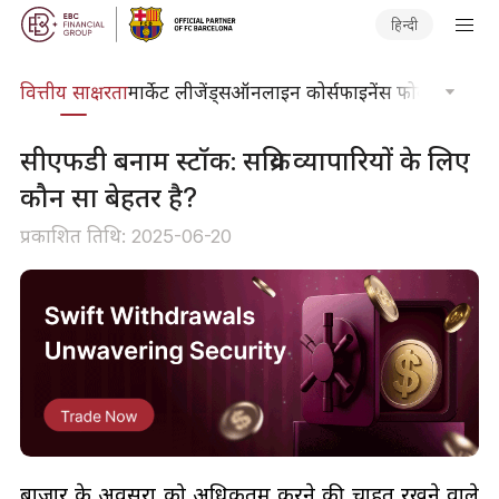
हिन्दी
दकोश
वित्तीय साक्षरता
मार्केट लीजेंड्स
ऑनलाइन कोर्स
फाइनेंस फोकस
तकनीकी
सीएफडी बनाम स्टॉक: सक्रिय व्यापारियों के लिए
कौन सा बेहतर है?
प्रकाशित तिथि: 2025-06-20
बाजार के अवसरों को अधिकतम करने की चाहत रखने वाले