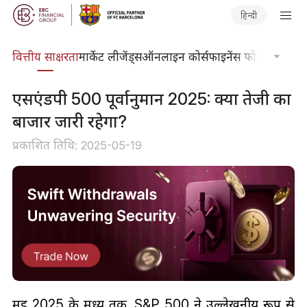
हिन्दी
दकोश
वित्तीय साक्षरता
मार्केट लीजेंड्स
ऑनलाइन कोर्स
फाइनेंस फोकस
तकनीकी
एसएंडपी 500 पूर्वानुमान 2025: क्या तेजी का
बाजार जारी रहेगा?
प्रकाशित तिथि: 2025-05-19
मई 2025 के मध्य तक, S&P 500 ने उल्लेखनीय रूप से