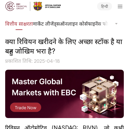
हिन्दी
दकोश
वित्तीय साक्षरता
मार्केट लीजेंड्स
ऑनलाइन कोर्स
फाइनेंस फोकस
तकनीकी
क्या रिवियन खरीदने के लिए अच्छा स्टॉक है या
बहुत जोखिम भरा है?
प्रकाशित तिथि: 2025-04-18
रिवियन ऑटोमोटिव (NASDAQ: RIVN), जो कभी