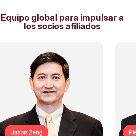
Equipo global para impulsar a
los socios afiliados
on Zeng
Pieter va