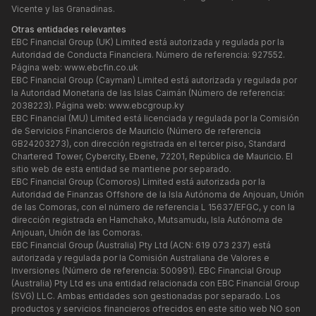
Vicente y las Granadinas.
Otras entidades relevantes
EBC Financial Group (UK) Limited está autorizada y regulada por la
Autoridad de Conducta Financiera. Número de referencia: 927552.
Página web:
www.ebcfin.co.uk
EBC Financial Group (Cayman) Limited está autorizada y regulada por
la Autoridad Monetaria de las Islas Caimán (Número de referencia:
2038223). Página web:
www.ebcgroup.ky
EBC Financial (MU) Limited está licenciada y regulada por la Comisión
de Servicios Financieros de Mauricio (Número de referencia
GB24203273), con dirección registrada en el tercer piso, Standard
Chartered Tower, Cybercity, Ebene, 72201, República de Mauricio. El
sitio web de esta entidad se mantiene por separado.
EBC Financial Group (Comoros) Limited está autorizada por la
Autoridad de Finanzas Offshore de la Isla Autónoma de Anjouan, Unión
de las Comoras, con el número de referencia L 15637/EFGC, y con la
dirección registrada en Hamchako, Mutsamudu, Isla Autónoma de
Anjouan, Unión de las Comoras.
EBC Financial Group (Australia) Pty Ltd (ACN: 619 073 237) está
autorizada y regulada por la Comisión Australiana de Valores e
Inversiones (Número de referencia: 500991). EBC Financial Group
(Australia) Pty Ltd es una entidad relacionada con EBC Financial Group
(SVG) LLC. Ambas entidades son gestionadas por separado. Los
productos y servicios financieros ofrecidos en este sitio web NO son