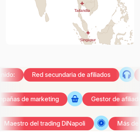
:
Red secundaria de afiliados
Red
as campañas de marketing
Gestor de af
o del trading DiNapoli
Más de 40 años d