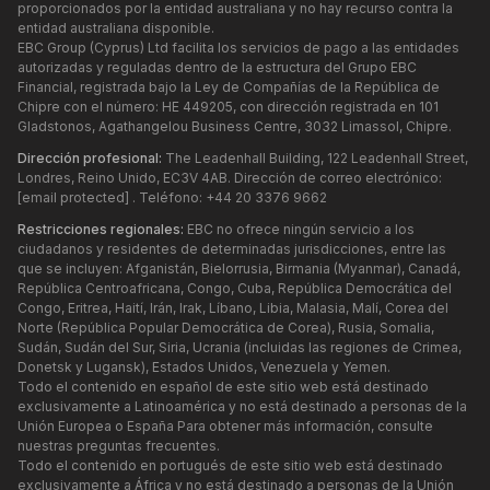
proporcionados por la entidad australiana y no hay recurso contra la
entidad australiana disponible.
EBC Group (Cyprus) Ltd facilita los servicios de pago a las entidades
autorizadas y reguladas dentro de la estructura del Grupo EBC
Financial, registrada bajo la Ley de Compañías de la República de
Chipre con el número: HE 449205, con dirección registrada en 101
Gladstonos, Agathangelou Business Centre, 3032 Limassol, Chipre.
Dirección profesional:
The Leadenhall Building, 122 Leadenhall Street,
Londres, Reino Unido, EC3V 4AB. Dirección de correo electrónico:
[email protected]
. Teléfono: +44 20 3376 9662
Restricciones regionales:
EBC no ofrece ningún servicio a los
ciudadanos y residentes de determinadas jurisdicciones, entre las
que se incluyen: Afganistán, Bielorrusia, Birmania (Myanmar), Canadá,
República Centroafricana, Congo, Cuba, República Democrática del
Congo, Eritrea, Haití, Irán, Irak, Líbano, Libia, Malasia, Malí, Corea del
Norte (República Popular Democrática de Corea), Rusia, Somalia,
Sudán, Sudán del Sur, Siria, Ucrania (incluidas las regiones de Crimea,
Donetsk y Lugansk), Estados Unidos, Venezuela y Yemen.
Todo el contenido en español de este sitio web está destinado
exclusivamente a Latinoamérica y no está destinado a personas de la
Unión Europea o España Para obtener más información, consulte
nuestras preguntas frecuentes.
Todo el contenido en portugués de este sitio web está destinado
exclusivamente a África y no está destinado a personas de la Unión