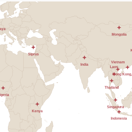
Nomor Telepon
*
osi
*
Kanal Promosi Utama
*
Silakan pilih
Batal