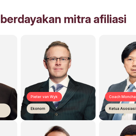
erdayakan mitra afiliasi
Pieter van Wyk
Coach Moncha
Ekonom
Ketua Asosias