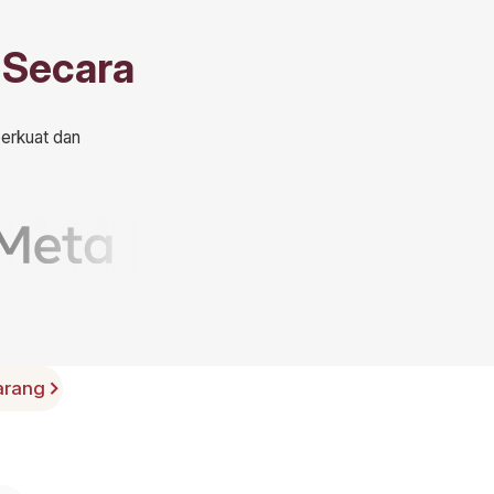
 Secara
perkuat dan
arang