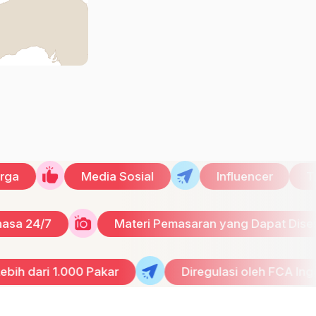
Media Sosial
Influencer
Trafik 
ultibahasa 24/7
Materi Pemasaran yang Dapa
.000 Pakar
Diregulasi oleh FCA Inggris & ASIC 