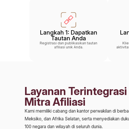
Langkah 1: Dapatkan
La
Tautan Anda
Registrasi dan publikasikan tautan
Kli
afiliasi unik Anda.
aktivit
Layanan Terintegrasi
Jenis Entitas
Mitra Afiliasi
Perorangan
Kami memiliki cabang dan kantor perwakilan di berbaga
Nama Kontak
*
Meksiko, dan Afrika Selatan, serta menyediakan dukung
100 negara dan wilayah di seluruh dunia.