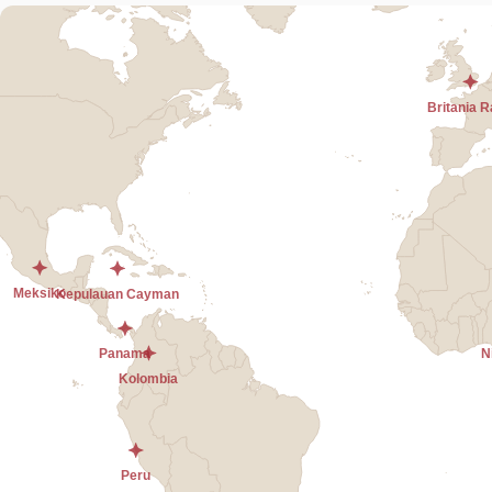
Email Kontak
*
Rencana Wilayah Prom
Silakan pilih