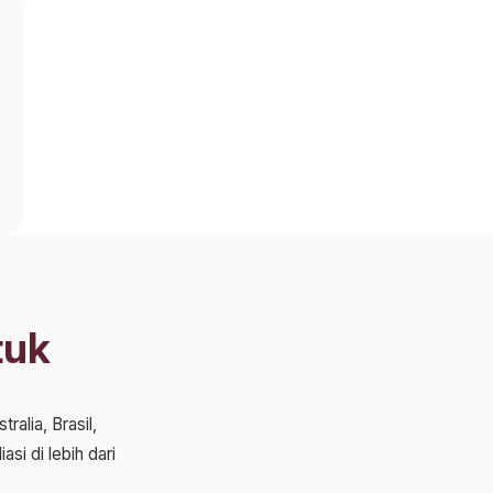
tuk
alia, Brasil,
si di lebih dari