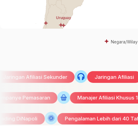
Negara/Wilay
ngan Afiliasi Sekunder
Jaringan Afiliasi
K
agam Kampanye Pemasaran
Manajer Afiliasi 
poli
Pengalaman Lebih dari 40 Tahun di Indus