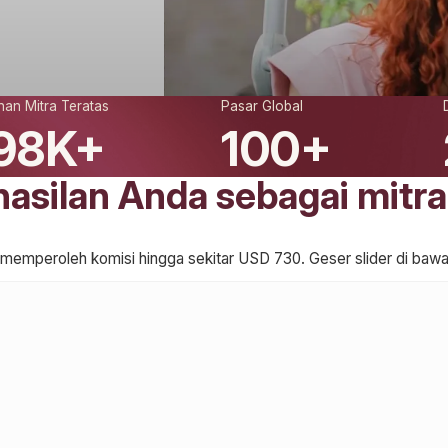
nan Mitra Teratas
Pasar Global
98K+
100+
asilan Anda sebagai mitra
g memperoleh komisi hingga sekitar USD 730. Geser slider di bawa