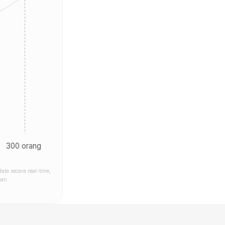
300 orang
ata secara real-time,
san.