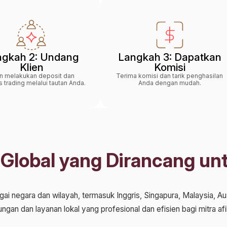
ngkah 2: Undang
Langkah 3: Dapatkan
Klien
Komisi
en melakukan deposit dan
Terima komisi dan tarik penghasilan
as trading melalui tautan Anda.
Anda dengan mudah.
 Global yang Dirancang un
i negara dan wilayah, termasuk Inggris, Singapura, Malaysia, Austr
Negara / Wilayah
*
an dan layanan lokal yang profesional dan efisien bagi mitra afilia
Silakan pilih