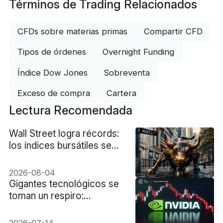
Términos de Trading Relacionados
CFDs sobre materias primas
Compartir CFD
Tipos de órdenes
Overnight Funding
Índice Dow Jones
Sobreventa
Exceso de compra
Cartera
Lectura Recomendada
Wall Street logra récords:
los índices bursátiles se
disparan
2026-08-04
Gigantes tecnológicos se
toman un respiro:
acciones de Nvidia caen
hoy
2026-07-14