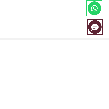
EBC Financial Group es una marca compartida por un grupo de
entidades que incluye:
EBC Financial Group (SVG) LLC está autorizada por la Autoridad de
Servicios Financieros de San Vicente y las Granadinas (SVGFSA), y el
número de registro de la empresa es 353 LLC 2020, con domicilio
social en Euro House, Richmond Hill Road, Kingstown, VC0100, San