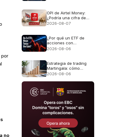
s
OPI de Airtel Money:
¿Podría una cifra de
$10.000M convertirla en
2026-08-07
io
la mayor OPI de
Londres?
¿Por qué un ETF de
acciones con
apalancamiento 2x no
2026-08-06
genera el doble de
 por
rentabilidad?
Estrategia de trading
l
Martingala: cómo
funciona y por qué falla
2026-08-06
os
ya no