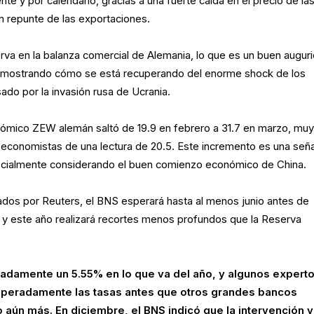
te y por calendario, gracias a una fuerte caída en el precio de la
n repunte de las exportaciones.
va en la balanza comercial de Alemania, lo que es un buen augur
, mostrando cómo se está recuperando del enorme shock de los
ado por la invasión rusa de Ucrania.
nómico ZEW alemán saltó de 19.9 en febrero a 31.7 en marzo, muy
 economistas de una lectura de 20.5. Este incremento es una seña
ecialmente considerando el buen comienzo económico de China.
os por Reuters, el BNS esperará hasta al menos junio antes de
, y este año realizará recortes menos profundos que la Reserva
madamente un 5.55% en lo que va del año, y algunos expert
esperadamente las tasas antes que otros grandes bancos
lo aún más. En diciembre, el BNS indicó que la intervención 