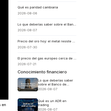
Qué es paridad cambiaria
2026-08-06
Lo que deberías saber sobre el Banco de Pagos Internacionales (y por qué te afecta directamente)
2026-08-07
Precio del oro hoy: el metal resiste en $4.100 tras la pausa de la Fed
2026-07-30
El precio del gas europeo cerca de los 60 euros: ¿Podrá el BCE superar la crisis de las reservas invernales?
2026-07-21
Conocimiento financiero
Lo que deberías saber
sobre el Banco de
Pagos Internacionales
2026-08-07
(y por qué te afecta
directamente)
Qué es un ADR en
s en
trading
2026-08-07