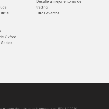
Desafíe al mejor entorno de
yuda
trading
Oficial
Otros eventos
a
 de Oxford
 Socios
y el número de registro de la empresa es 353 LLC 2020,