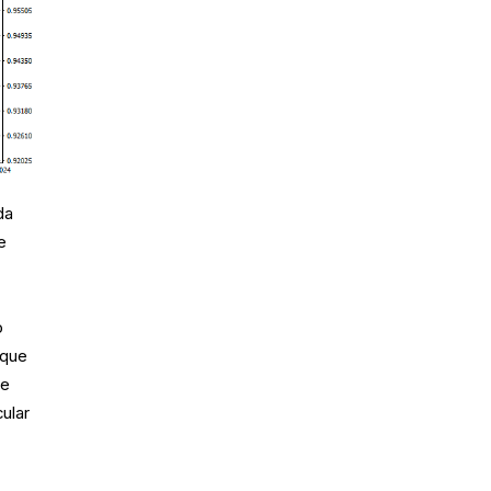
da
e
o
 que
de
cular