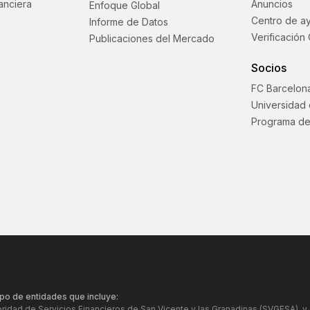
anciera
Anuncios
Enfoque Global
Centro de a
Informe de Datos
Verificación 
Publicaciones del Mercado
Socios
FC Barcelon
Universidad
Programa de
po de entidades que incluye:
oridad de Servicios Financieros de San Vicente y las Granadinas (SVGFSA), 