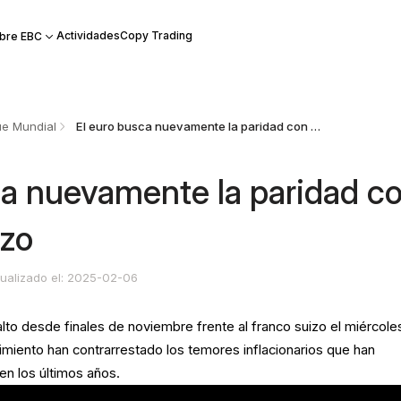
Actividades
Copy Trading
bre EBC
e Mundial
El euro busca nuevamente la paridad con el franco suizo
ca nuevamente la paridad c
izo
ualizado el: 2025-02-06
alto desde finales de noviembre frente al franco suizo el miércole
imiento han contrarrestado los temores inflacionarios que han
en los últimos años.