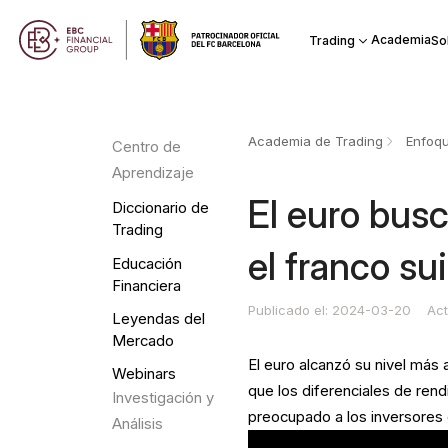
Academia
Trading
So
Academia de Trading
Enfoqu
Centro de
Aprendizaje
El euro bus
Diccionario de
Trading
el franco su
Educación
Financiera
Publicado el: 2024-03-20
Act
Leyendas del
Mercado
El euro alcanzó su nivel más 
Webinars
que los diferenciales de rend
Investigación y
preocupado a los inversores 
Análisis