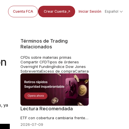
Cuenta FCA
Crear Cuenta
Iniciar Sesión
Español
Términos de Trading
Relacionados
CFDs sobre materias primas
on
Compartir CFD
Tipos de órdenes
Overnight Funding
Índice Dow Jones
Sobreventa
Exceso de compra
Cartera
s, ya
Lectura Recomendada
ETF con cobertura cambiaria frente a ETF sin cobertura
2026-07-09