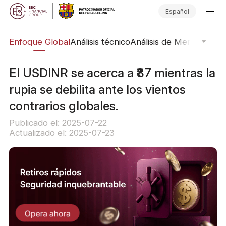
Español
rs
Enfoque Global
Análisis técnico
Análisis de Mercado
Pub
El USDINR se acerca a ₹87 mientras la
rupia se debilita ante los vientos
contrarios globales.
Publicado el: 2025-07-22
Actualizado el: 2025-07-23