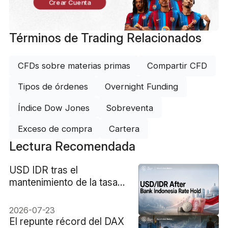
Crear Cuenta
Términos de Trading Relacionados
CFDs sobre materias primas
Compartir CFD
Tipos de órdenes
Overnight Funding
Índice Dow Jones
Sobreventa
Exceso de compra
Cartera
Lectura Recomendada
USD IDR tras el
mantenimiento de la tasa
de interés del Banco de
Indonesia
2026-07-23
El repunte récord del DAX