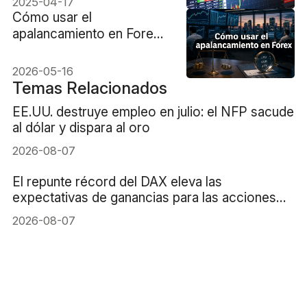
2025-04-17
Cómo usar el
apalancamiento en Forex:
Guía de Gestión de Riesgo
2026
2026-05-16
Temas Relacionados
EE.UU. destruye empleo en julio: el NFP sacude
al dólar y dispara al oro
2026-08-07
El repunte récord del DAX eleva las
expectativas de ganancias para las acciones
alemanas
2026-08-07