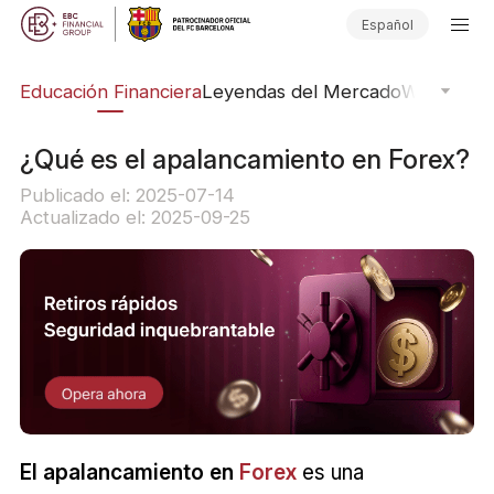
Español
ing
Educación Financiera
Leyendas del Mercado
Webinars
E
¿Qué es el apalancamiento en Forex?
Publicado el: 2025-07-14
Actualizado el: 2025-09-25
El apalancamiento en
Forex
es una