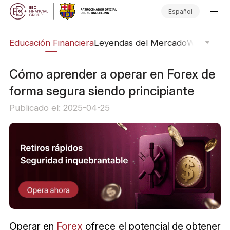
Español
ing
Educación Financiera
Leyendas del Mercado
Webinars
E
Cómo aprender a operar en Forex de
forma segura siendo principiante
Publicado el: 2025-04-25
Operar en
Forex
ofrece el potencial de obtener