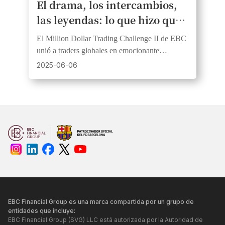
El drama, los intercambios,
las leyendas: lo que hizo que
el Desafío de Trading del
El Million Dollar Trading Challenge II de EBC
Millón de Dólares II de EBC
unió a traders globales en emocionante
fuera inolvidable
competencia de habilidad, estrategia y coraje,
2025-06-06
coronando a nuevos campeones
EBC Financial Group es una marca compartida por un grupo de
entidades que incluye:
EBC Financial Group (SVG) LLC está autorizada por la Autoridad de