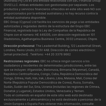
(Australia) Pty Ltd es una entidad relacionada con EBC Financial Group
(SVG) LLC. Ambas entidades son gestionadas por separado. Los
productos y servicios financieros ofrecidos en este sitio web NO son
proporcionados por la entidad australiana y no hay recurso contra la
entidad australiana disponible.
EBC Group (Cyprus) Ltd facilita los servicios de pago a las entidades
autorizadas y reguladas dentro de la estructura del Grupo EBC
Financial, registrada bajo la Ley de Compañías de la República de
Chipre con el número: HE 449205, con dirección registrada en 101
Gladstonos, Agathangelou Business Centre, 3032 Limassol, Chipre.
Dirección profesional:
The Leadenhall Building, 122 Leadenhall Street,
Londres, Reino Unido, EC3V 4AB. Dirección de correo electrónico:
[email protected]
. Teléfono: +44 20 3376 9662
Restricciones regionales:
EBC no ofrece ningún servicio a los
ciudadanos y residentes de determinadas jurisdicciones, entre las
que se incluyen: Afganistán, Bielorrusia, Birmania (Myanmar), Canadá,
República Centroafricana, Congo, Cuba, República Democrática del
Congo, Eritrea, Haití, Irán, Irak, Líbano, Libia, Malasia, Malí, Corea del
Norte (República Popular Democrática de Corea), Rusia, Somalia,
Sudán, Sudán del Sur, Siria, Ucrania (incluidas las regiones de Crimea,
Donetsk y Lugansk), Estados Unidos, Venezuela y Yemen.
Todo el contenido en español de este sitio web está destinado
exclusivamente a Latinoamérica y no está destinado a personas de la
Unión Europea o España Para obtener más información, consulte