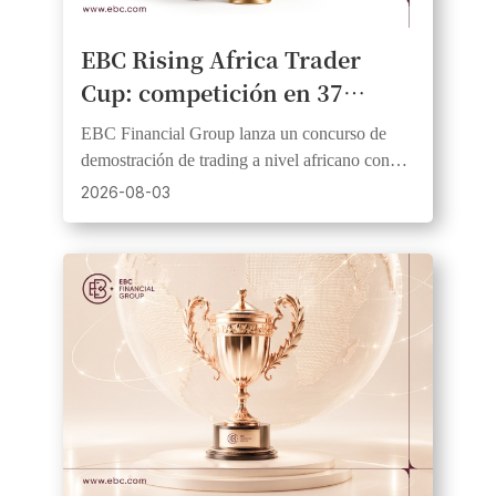
EBC Rising Africa Trader
Cup: competición en 37
países africanos con premios
EBC Financial Group lanza un concurso de
en efectivo
demostración de trading a nivel africano con
1.000 USD en premios, 20 ganadores y fondos
2026-08-03
iniciales iguales.