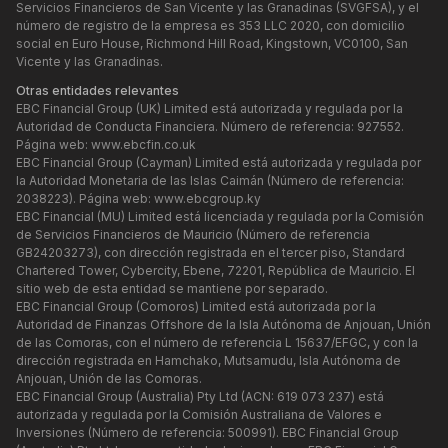
Servicios Financieros de San Vicente y las Granadinas (SVGFSA), y el
número de registro de la empresa es 353 LLC 2020, con domicilio
social en Euro House, Richmond Hill Road, Kingstown, VC0100, San
Vicente y las Granadinas.
Otras entidades relevantes
EBC Financial Group (UK) Limited está autorizada y regulada por la
Autoridad de Conducta Financiera. Número de referencia: 927552.
Página web:
www.ebcfin.co.uk
EBC Financial Group (Cayman) Limited está autorizada y regulada por
la Autoridad Monetaria de las Islas Caimán (Número de referencia:
2038223). Página web:
www.ebcgroup.ky
EBC Financial (MU) Limited está licenciada y regulada por la Comisión
de Servicios Financieros de Mauricio (Número de referencia
GB24203273), con dirección registrada en el tercer piso, Standard
Chartered Tower, Cybercity, Ebene, 72201, República de Mauricio. El
sitio web de esta entidad se mantiene por separado.
EBC Financial Group (Comoros) Limited está autorizada por la
Autoridad de Finanzas Offshore de la Isla Autónoma de Anjouan, Unión
de las Comoras, con el número de referencia L 15637/EFGC, y con la
dirección registrada en Hamchako, Mutsamudu, Isla Autónoma de
Anjouan, Unión de las Comoras.
EBC Financial Group (Australia) Pty Ltd (ACN: 619 073 237) está
autorizada y regulada por la Comisión Australiana de Valores e
Inversiones (Número de referencia: 500991). EBC Financial Group