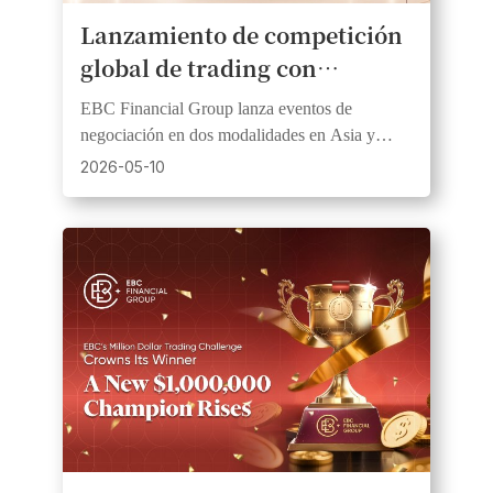
Lanzamiento de competición
global de trading con
importantes premios en
EBC Financial Group lanza eventos de
metálico
negociación en dos modalidades en Asia y
África, ofreciendo competiciones simuladas y
2026-05-10
en vivo para traders de todos niveles