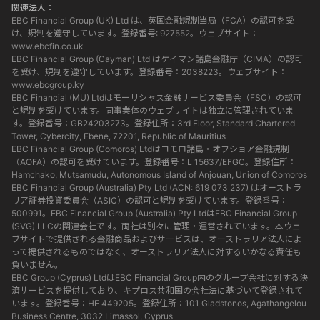
関連法人：
EBC Financial Group (UK) Ltd は、英国金融規制当局（FCA）の認可を受
け、規制を遵守しています。登録番号: 927552。ウェブサイト：
www.ebcfin.co.uk
EBC Financial Group (Cayman) Ltd はケイマン諸島金融庁（CIMA）の認可
を受け、規制を遵守しています。登録番号：2038223。ウェブサイト：
www.ebcgroup.ky
EBC Financial (MU) Ltdはモーリシャス金融サービス委員会（FSC）の認可
と規制を受けています。同事業体のウェブサイトは独立に管理されていま
す。登録番号：GB24203273。登録住所：3rd Floor, Standard Chartered
Tower, Cybercity, Ebene, 72201, Republic of Mauritius
EBC Financial Group (Comoros) Ltdはコモロ諸島・オフショア金融規制
（AOFA）の認可を受けています。登録番号：L 15637/EFGC。登録住所：
Hamchako, Mutsamudu, Autonomous Island of Anjouan, Union of Comoros
EBC Financial Group (Australia) Pty Ltd (ACN: 619 073 237) はオーストラ
リア証券投資委員会（ASIC）の認可と規制を受けています。登録番号：
500991。EBC Financial Group (Australia) Pty LtdはEBC Financial Group
(SVG) LLCの関連会社です。両社は別々に管理・運営されています。本ウェ
ブサイトで提供される金融商品およびサービスは、オーストラリア法人によ
って提供されるものではなく、オーストラリア法人に対するいかなる責任も
負いません。
EBC Group (Cyprus) LtdはEBC Financial Group内のグループ会社に対する決
済サービスを提供しており、キプロス共和国の会社法に基づいて登録されて
います。登録番号：HE 449205。登録住所：101 Gladstonos, Agathangelou
Business Centre, 3032 Limassol, Cyprus