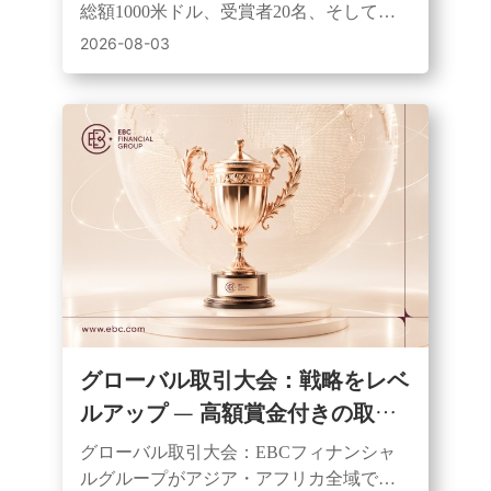
ートと賞金獲得のチャンスを提供
総額1000米ドル、受賞者20名、そして同
額の初期資金を提供するアフリカ全土を
2026-08-03
対象としたデモ取引コンテストを開始し
た。
グローバル取引大会：戦略をレベ
ルアップ — 高額賞金付きの取引
大会を開催
グローバル取引大会：EBCフィナンシャ
ルグループがアジア・アフリカ全域で開