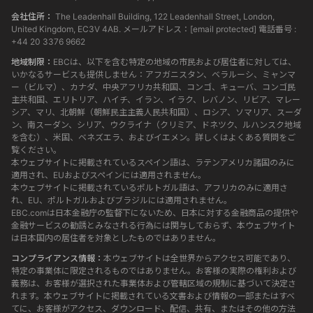
会社住所：
The Leadenhall Building, 122 Leadenhall Street, London,
United Kingdom, EC3V 4AB. メールアドレス：
[email protected]
電話番号 :
+44 20 3376 9662
地域制限：
EBCは、以下を含む特定の地域の市民および居住者に対しては、
いかなるサービスも提供しません：アフガニスタン、ベラルーシ、ミャンマ
ー（ビルマ）、カナダ、中央アフリカ共和国、コンゴ、キューバ、コンゴ民
主共和国、エリトリア、ハイチ、イラン、イラク、レバノン、リビア、マレー
シア、マリ、北朝鮮（朝鮮民主主義人民共和国）、ロシア、ソマリア、スーダ
ン、南スーダン、シリア、ウクライナ（クリミア、ドネツク、ルハンスク地域
を含む）、米国、ベネズエラ、およびイエメン。詳しくはよくある質問をご
覧ください。
本ウェブサイトに掲載されているスペイン語は、ラテンアメリカ諸国のみに
適用され、EUおよびスペインには適用されません。
本ウェブサイトに掲載されているポルトガル語は、アフリカのみに適用さ
れ、EU、ポルトガルおよびブラジルには適用されません。
EBC.comは日本金融庁の監督下にないため、日本に対する金融商品の提供や
金融サービスの勧誘とみなされる行為には関与しておらず、本ウェブサイト
は日本国内の居住者を対象としたものではありません。
コンプライアンス情報：
本ウェブサイトは全世界からアクセス可能であり、
特定の事業体に限定されるものではありません。お客様の実際の権利および
義務は、お客様が選択された事業体および管轄区域の規制に基づいて決定さ
れます。本ウェブサイトに掲載されている文書および情報の一部またはすべ
てに、お客様がアクセス、ダウンロード、配信、共有、またはその他の方法