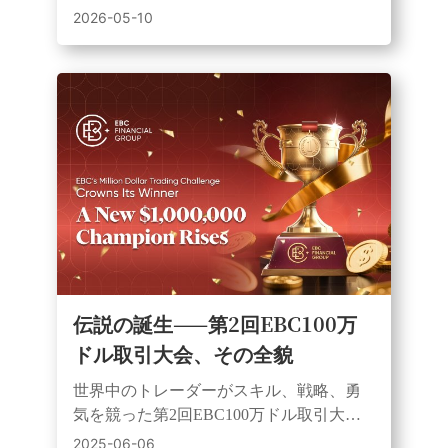
始した、2トラック制（シミュレーション/
2026-05-10
ライブ）のトレーディングイベント
伝説の誕生——第2回EBC100万
ドル取引大会、その全貌
世界中のトレーダーがスキル、戦略、勇
気を競った第2回EBC100万ドル取引大
会。100万ドルチャレンジと3万ドルチャ
2025-06-06