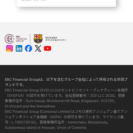
レンジ共に新たなチャンピオンが誕生し
ました。
EBC Financial Groupは、以下を含むグループ会社によって所有される共同ブ
ランドです。
EBC Financial Group (SVG) LLCはセントビンセント・グレナディーン金融庁
（SVGFSA）の認可を受けています。会社登録番号：353 LLC 2020。登録
事務所住所：Euro House, Richmond Hill Road, Kingstown, VC0100,
St.Vincent and the Grenadines
EBC Financial Group (Comoros) Limited はコモロ連邦アンジュアン島でアン
ジュアンオフショア金融局（AOFA）の認可を受けています。ライセンス番
号：L 15637/EFGC。登録事務所住所：Hamchako, Mutsamudu,
Autonomous Island of Anjouan, Union of Comoros