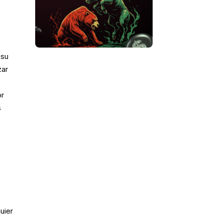
 su
zar
or
s
uier