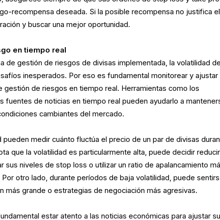
iesgo-recompensa deseada. Si la posible recompensa no justifica e
eración y buscar una mejor oportunidad.
sgo en tiempo real
ia de gestión de riesgos de divisas implementada, la volatilidad de
afíos inesperados. Por eso es fundamental monitorear y ajustar
 gestión de riesgos en tiempo real. Herramientas como los
las fuentes de noticias en tiempo real pueden ayudarlo a mantener
 condiciones cambiantes del mercado.
d pueden medir cuánto fluctúa el precio de un par de divisas dura
a que la volatilidad es particularmente alta, puede decidir reducir
r sus niveles de stop loss o utilizar un ratio de apalancamiento m
. Por otro lado, durante períodos de baja volatilidad, puede sentir
 más grande o estrategias de negociación más agresivas.
fundamental estar atento a las noticias económicas para ajustar s