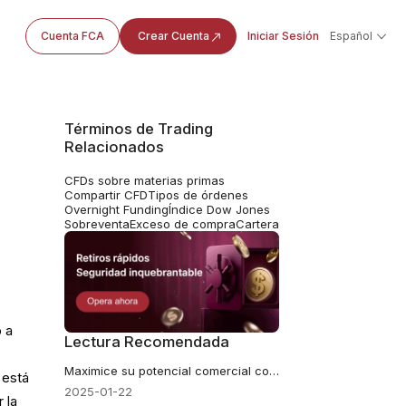
Cuenta FCA
Crear Cuenta
Iniciar Sesión
Español
Términos de Trading
Relacionados
CFDs sobre materias primas
Compartir CFD
Tipos de órdenes
Overnight Funding
Índice Dow Jones
Sobreventa
Exceso de compra
Cartera
o a
Lectura Recomendada
Maximice su potencial comercial con Forex Web Traders
 está
2025-01-22
 la