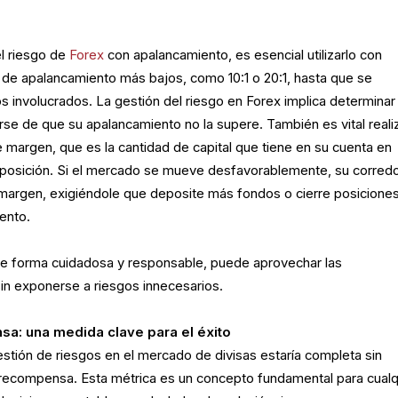
l riesgo de
Forex
con apalancamiento, es esencial utilizarlo con
 de apalancamiento más bajos, como 10:1 o 20:1, hasta que se
os involucrados. La gestión del riesgo en Forex implica determinar
arse de que su apalancamiento no la supere. También es vital reali
e margen, que es la cantidad de capital que tiene en su cuenta en
 posición. Si el mercado se mueve desfavorablemente, su corred
 margen, exigiéndole que deposite más fondos o cierre posicione
ento.
o de forma cuidadosa y responsable, puede aprovechar las
in exponerse a riesgos innecesarios.
a: una medida clave para el éxito
estión de riesgos en el mercado de divisas estaría completa sin
-recompensa. Esta métrica es un concepto fundamental para cualq