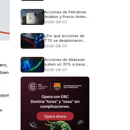
ganancias para las
acciones alemanas
Acciones de Petrobras:
Análisis y Precio Antes
del Reporte Financiero
2026-08-07
¿Por qué acciones de
TTD se desplomaron
casi un 30%?
2026-08-07
Acciones de Atlassian
suben un 35% a pesar
ero,
de unas perspectivas
2026-08-07
 bien
de crecimiento del 13%
.
mayor
un