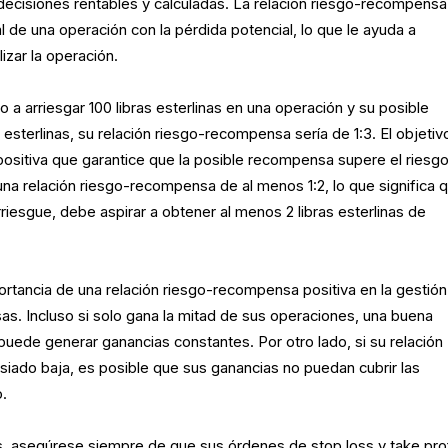
ecisiones rentables y calculadas. La relación riesgo-recompensa
 de una operación con la pérdida potencial, lo que le ayuda a
lizar la operación.
o a arriesgar 100 libras esterlinas en una operación y su posible
sterlinas, su relación riesgo-recompensa sería de 1:3. El objetiv
positiva que garantice que la posible recompensa supere el riesgo
una relación riesgo-recompensa de al menos 1:2, lo que significa 
arriesgue, debe aspirar a obtener al menos 2 libras esterlinas de
rtancia de una relación riesgo-recompensa positiva en la gestión
as. Incluso si solo gana la mitad de sus operaciones, una buena
uede generar ganancias constantes. Por otro lado, si su relación
ado baja, es posible que sus ganancias no puedan cubrir las
o.
s, asegúrese siempre de que sus órdenes de stop loss y take prof