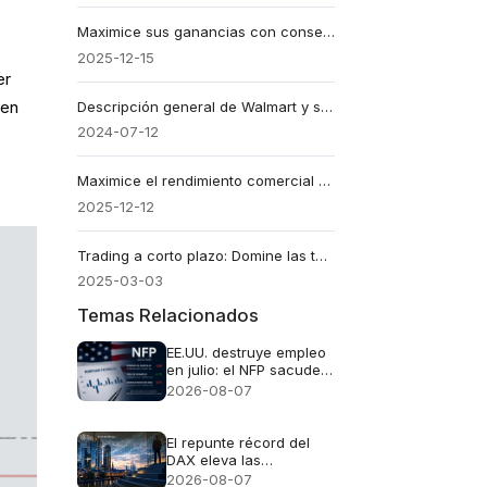
Maximice sus ganancias con consejos y herramientas del trading intradía
2025-12-15
er
gen
Descripción general de Walmart y su valoración de inversión
2024-07-12
Maximice el rendimiento comercial con la relación riesgo-recompensa
2025-12-12
Trading a corto plazo: Domine las tendencias y maximice las ganancias
2025-03-03
Temas Relacionados
EE.UU. destruye empleo
en julio: el NFP sacude
al dólar y dispara al oro
2026-08-07
El repunte récord del
DAX eleva las
expectativas de
2026-08-07