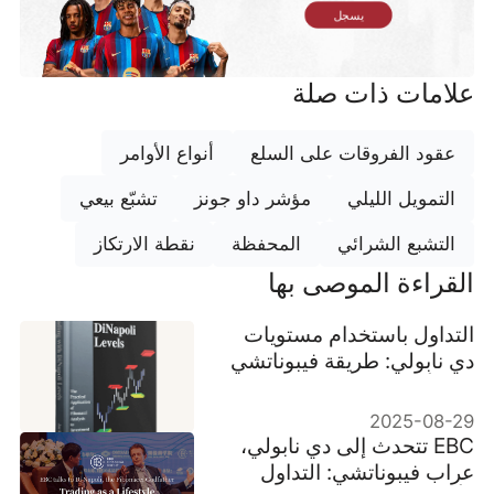
يسجل
علامات ذات صلة
عقود الفروقات على السلع
أنواع الأوامر
التمويل الليلي
مؤشر داو جونز
تشبّع بيعي
التشبع الشرائي
المحفظة
نقطة الارتكاز
القراءة الموصى بها
التداول باستخدام مستويات
دي نابولي: طريقة فيبوناتشي
التي أعادت تعريف الدقة
2025-08-29
EBC تتحدث إلى دي نابولي،
عراب فيبوناتشي: التداول