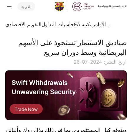
العربية
تداول
تدفق الأوامر
مكتبة EA
حاسبات التداول
التقويم الاقتصادي
صناديق الاستثمار تستحوذ على الأسهم
البريطانية وسط دوران سريع
اريخ النشر: 2024-07-26
ويتوقع كبار المستثمرين، بما في ذلك بلاك روك وأليانز،