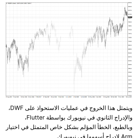
ويتمثل هذا الخروج في عمليات الاستحواذ على DWF،
والإدراج الثانوي في نيويورك بواسطة Flutter،
وبالطبع، الخطأ المؤلم بشكل خاص المتمثل في اختيار
Arm لإدراج أسهمها في نيويورك.