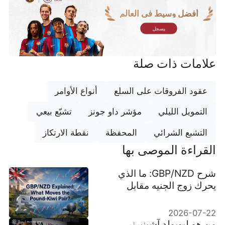
أفضل وسيط في العالم
يسجل
علامات ذات صلة
عقود الفروقات على السلع
أنواع الأوامر
التمويل الليلي
مؤشر داو جونز
تشبّع بيعي
التشبع الشرائي
المحفظة
نقطة الارتكاز
القراءة الموصى بها
شرح GBP/NZD: ما الذي
يحرك زوج الجنيه مقابل
الدولار النيوزيلندي؟
2026-07-22
من هو ليوبولد آشينبرنر،