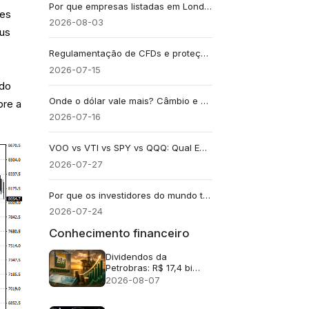
Por que empresas listadas em Londres estão migrando para os EUA e quais são as mudanças para os acionistas?
res
2026-08-03
eus
Regulamentação de CFDs e proteção do investidor: o que os traders devem verificar
2026-07-15
 do
Onde o dólar vale mais? Câmbio e poder de compra
bre a
2026-07-16
VOO vs VTI vs SPY vs QQQ: Qual ETF se encaixa melhor no seu objetivo?
2026-07-27
Por que os investidores do mundo todo ainda acompanham Wall Street e o mercado americano?
2026-07-24
Conhecimento financeiro
Dividendos da
Petrobras: R$ 17,4 bi
após lucro no 2T26
2026-08-07