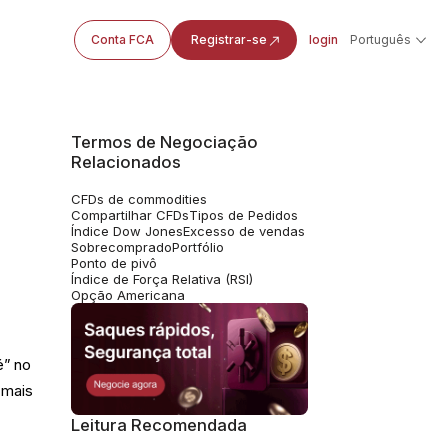
Conta FCA
Registrar-se
login
Português
Termos de Negociação
Relacionados
CFDs de commodities
o
Compartilhar CFDs
Tipos de Pedidos
Índice Dow Jones
Excesso de vendas
Sobrecomprado
Portfólio
Ponto de pivô
Índice de Força Relativa (RSI)
Opção Americana
é” no
 mais
Leitura Recomendada