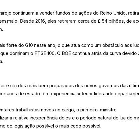
varejo continuam a vender fundos de ações do Reino Unido, retir
m maio. Desde 2016, eles retiraram cerca de £ 54 bilhões, de a
n.
mais forte do G10 neste ano, o que atua como um obstáculo aos lu
 que dominam o FTSE 100. O BOE continua atrás da curva devido 
a.
mer é um dos mais bem preparados dos novos governos das últi
retários de estado têm experiência anterior liderando departame
tares trabalhistas novos no cargo, o primeiro-ministro
izar a relativa inexperiência deles e o período natural de lua de m
o de legislação possível o mais cedo possível.