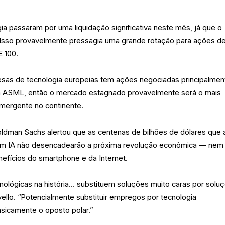
a passaram por uma liquidação significativa neste mês, já que o
o. Isso provavelmente pressagia uma grande rotação para ações d
E 100.
as de tecnologia europeias tem ações negociadas principalmen
 ASML, então o mercado estagnado provavelmente será o mais
emergente no continente.
oldman Sachs alertou que as centenas de bilhões de dólares que 
em IA não desencadearão a próxima revolução econômica — nem
nefícios do smartphone e da Internet.
cnológicas na história… substituem soluções muito caras por solu
vello. “Potencialmente substituir empregos por tecnologia
sicamente o oposto polar.”