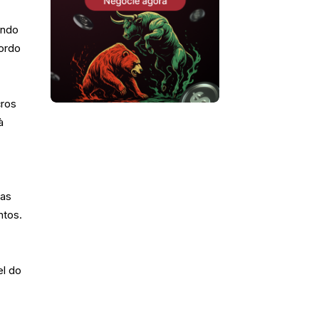
ando
cordo
cros
à
mas
ntos.
el do