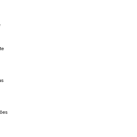
e
te
as
ções