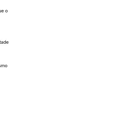
ue o
tade
ismo
m