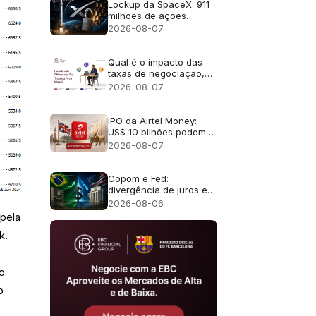
Lockup da SpaceX: 911
milhões de ações
liberadas
2026-08-07
Qual é o impacto das
taxas de negociação,
incluindo as comissões
2026-08-07
e os swaps overnight?
IPO da Airtel Money:
US$ 10 bilhões podem
torná-lo o maior IPO de
2026-08-07
Londres desde 2021?
Copom e Fed:
divergência de juros e
efeito no câmbio
2026-08-06
 pela
k.
o
o