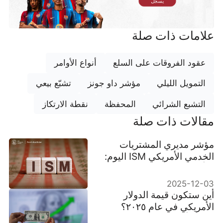
يسجل
علامات ذات صلة
عقود الفروقات على السلع
أنواع الأوامر
التمويل الليلي
مؤشر داو جونز
تشبّع بيعي
التشبع الشرائي
المحفظة
نقطة الارتكاز
مقالات ذات صلة
مؤشر مديري المشتريات
الخدمي الأمريكي ISM اليوم:
التأثير على الدولار والعوائد
2025-12-03
أين ستكون قيمة الدولار
الأمريكي في عام ٢٠٢٥؟
قائمة بأفضل ١٥ عملة