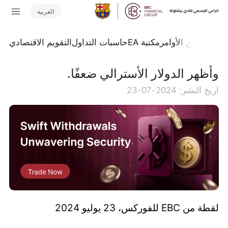
العربية
تداول
تدفق الأوامر
مكتبة EA
حاسبات التداول
التقويم الاقتصادي
وأظهر الدولار الأسترالي ضعفًا.
اريخ النشر: 2024-07-23
لقطة من EBC للفوركس، 23 يوليو 2024