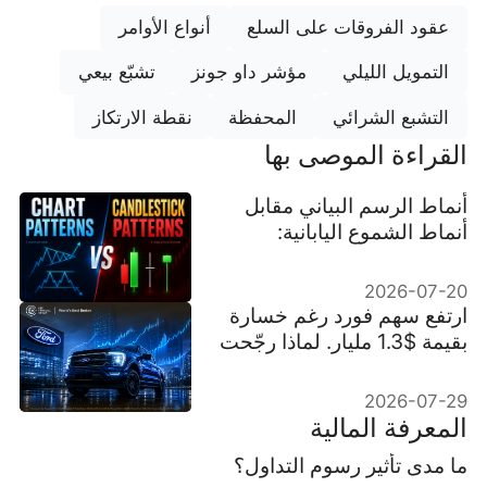
عقود الفروقات على السلع
أنواع الأوامر
التمويل الليلي
مؤشر داو جونز
تشبّع بيعي
التشبع الشرائي
المحفظة
نقطة الارتكاز
القراءة الموصى بها
أنماط الرسم البياني مقابل
أنماط الشموع اليابانية:
الفروقات الرئيسية وكيفية
استخدامهما معًا
2026-07-20
ارتفع سهم فورد رغم خسارة
بقيمة $1.3 مليار. لماذا رجّحت
توقعات بقيمة $11 مليار كفة
السوق؟
2026-07-29
المعرفة المالية
ما مدى تأثير رسوم التداول؟