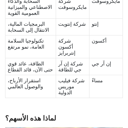
مايكروسوفت
شركة
السحابة والذكاء
مايكروسوفت
الاصطناعي والميزانية
العمومية القوية
إنتو
شركة إنتويت
البرمجيات المالية،
الانتقال إلى السحابة
أكسون
شركة
تكنولوجيا السلامة
أكسون
العامة، نمو مرتفع
إنتربرايز
إن آر جي
شركة إن آر
الطاقة، عائد قوي
جي للطاقة
حتى الآن، قائد القطاع
مساءً
شركة فيليب
استقرار الأرباح،
موريس
والوصول العالمي
الدولية
لماذا هذه الأسهم؟