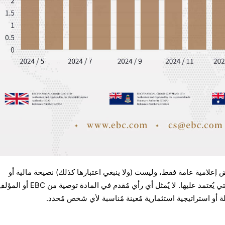
ض إعلامية عامة فقط، وليست (ولا ينبغي اعتبارها كذلك) نصيحة مالية أو
استثمارية أو غيرها من النصائح التي يُعتمد عليها. لا يُمثل أي رأي مُقدم ف
لة أو استراتيجية استثمارية مُعينة مُناسبة لأي شخص مُحدد.