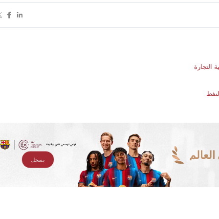
لنفط
لعالم
يسجل