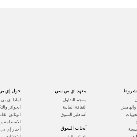
لشروط
معهد اي بي سي
حول إي بي
ل
معجم التداول
لماذا إي بي
ة والهامش
الثقافة المالية
الجوائز والت
حوبات
أساطير السوق
الوثائق القان
الاستدامة وال
أبحاث السوق
سسية
أخبار إي بي
لية
الإعلانات
التركيز العالمي