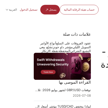
حساب هيئة الرقابة المالية
يسجل
تسجيل الدخول
العربية
علامات ذات صلة
عقود الفروقات على السلع
أنواع الأوامر
التمويل الليلي
مؤشر داو جونز
تشبّع بيعي
-
التشبع الشرائي
المحفظة
نقطة الارتكاز
ة
القراءة الموصى بها
توقعات GBP/USD لشهر يوليو 2026: ثلاث سيناريوهات سعرية يجب مراقبتها
2026-07-08
لماذا ينخفض USD/CAD؟ مؤشر أسعار المستهلك (CPI) في كندا قد يحدد ما سيأتي بعد ذلك