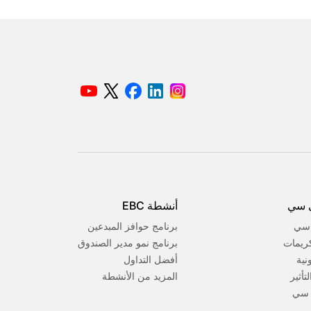
 سي
أنشطة EBC
 سي
برنامج حوافز المبدعين
كريمات
برنامج نمو مدير الصندوق
ونية
أفضل التداول
تأثير
المزيد من الأنشطة
 سي