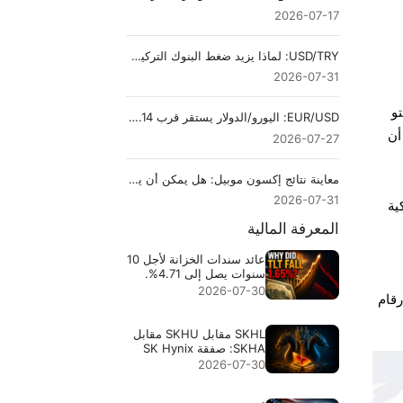
2026-07-17
USD/TRY: لماذا يزيد ضغط البنوك التركية من مخاطر الليرة
2026-07-31
و
EUR/USD: اليورو/الدولار يستقر قرب 1.14 قبل قرار الاحتياطي الفيدرالي
أن
2026-07-27
معاينة نتائج إكسون موبيل: هل يمكن أن يتحول ربع بقيمة 15.7 مليار دولار إلى تدفق نقدي قابل للتكرار؟
2026-07-31
ريكية
المعرفة المالية
عائد سندات الخزانة لأجل 10
سنوات يصل إلى 4.71%.
لماذا هبط TLT بنسبة
2026-07-30
ضد الصين، فإن أرقام
1.65%؟
SKHL مقابل SKHU مقابل
SKHA: صفقة SK Hynix
ذات الرؤوس الثلاثة
2026-07-30