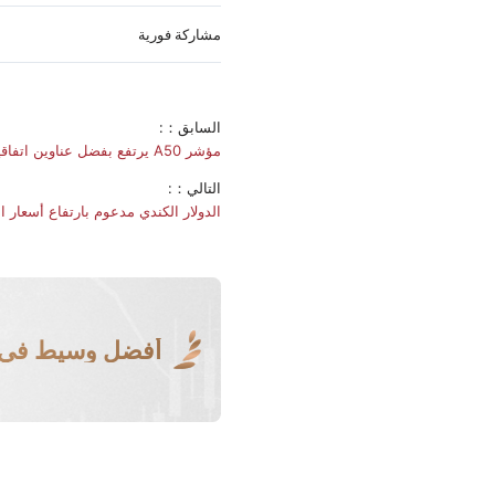
مشاركة فورية
السابق：:
مؤشر A50 يرتفع بفضل عناوين اتفاقية التجارة
التالي：:
الدولار الكندي مدعوم بارتفاع أسعار ا
أفضل وسيط في ا