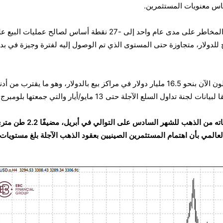
ياس معنويات المستثمرين.
وانخفضت عمليات الانعكاس في المخاطر على مدى عام واحد إلى -27 نقطة أساس لصالح عمليات الب
للدولار، متجاوزة حتى المستوى الذي تم الوصول إليه لفترة وجيزة في بدا
وعلى نحو مماثل، يحتفظ المتداولون الآن بنحو 16.5 مليار دولار في مراكز بيع بالدولار، وهو ما يقترب من أ
اول السلع الآجلة حتى 13 مايو/أيار والتي جمعتها بلومبرج.
وسّع بنك الشعب الصيني احتياطياته من الذهب للشهر السادس على التوالي في أبريل، مضي
عالمي بأن اهتمام المستثمرين الصينيين بعقود الذهب الآجلة بلغ مستويات 