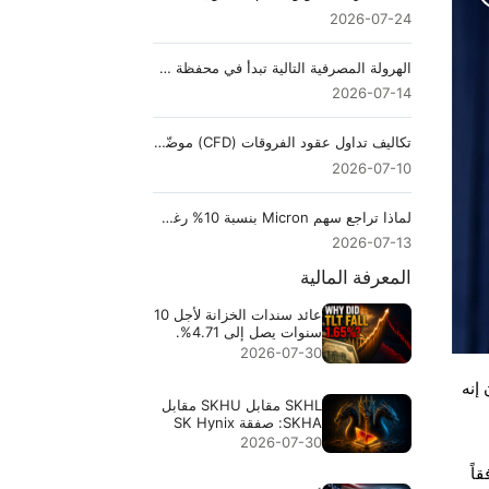
2026-07-24
الهرولة المصرفية التالية تبدأ في محفظة عملات مشفرة وتنتهي في سوق سندات الخزانة الأمريكية
2026-07-14
تكاليف تداول عقود الفروقات (CFD) موضّحة: السبريد، العمولة، رسوم التبييت والانزلاق السعري
2026-07-10
لماذا تراجع سهم Micron بنسبة 10% رغم تجاوزه أهداف أرباحه
2026-07-13
المعرفة المالية
عائد سندات الخزانة لأجل 10
سنوات يصل إلى 4.71%.
لماذا هبط TLT بنسبة
2026-07-30
1.65%؟
إنه
SKHL مقابل SKHU مقابل
SKHA: صفقة SK Hynix
ذات الرؤوس الثلاثة
2026-07-30
اً