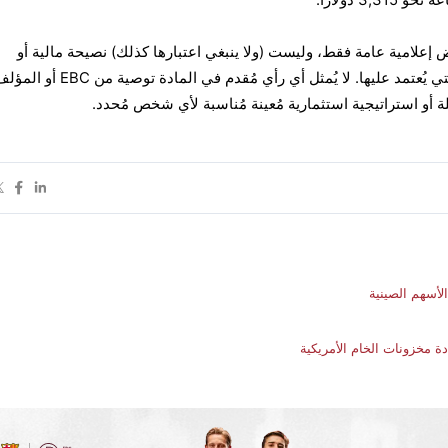
ض إعلامية عامة فقط، وليست (ولا ينبغي اعتبارها كذلك) نصيحة مالية أو
استثمارية أو غيرها من النصائح التي يُعتمد عليها. لا يُمثل أي رأي مُقدم ف
لة أو استراتيجية استثمارية مُعينة مُناسبة لأي شخص مُحدد.
لأسهم الصينية
ة مخزونات الخام الأمريكية