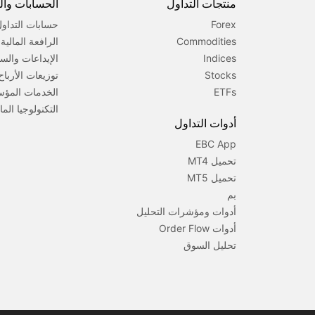
منتجات التداول
الحسابات وا
Forex
حسابات التداو
Commodities
الرافعة المالي
Indices
الإيداعات والس
Stocks
توزيعات الأرباح
ETFs
الخدمات المؤ
التكنولوجيا الما
أدوات التداول
EBC App
تحميل MT4
تحميل MT5
بم
أدوات ومؤشرات التحليل
أدوات Order Flow
تحليل السوق