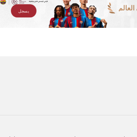
لعالم
يسجل