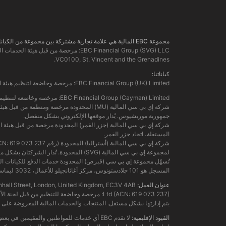
مجموعة EBC المالية هي علامة تجارية مشتركة بين مجموعة من الكيانات المنفصلة، ​​كل منها مرخصة ومنظمة من قبل سلطتها المالية المعنية.
VC0100, St. Vincent and the Grenadines.
كياناتنا:
EBC Financial Group (UK) Limited: مرخصة وخاضعة لتنظيم هيئة السلوك المالي. رقم المرجع: 927552. الموقع الإلكتروني:
EBC Financial Group (Cayman) Limited: مرخصة وخاضعة لتنظيم سلطة النقد في جزر كايمان (رقم: 2038223). الموقع الإلكتروني:
جمهورية موريشيوس. يُدار موقعها الإلكتروني بشكل منفصل.
المستقلة، اتحاد جزر القمر.
لمجموعة إي بي سي المالية (SVG) المحدودة. تُدار الشركتان بشكل منفصل. المنتجات والخدمات المالية المعروضة على هذا الموقع الإلكتروني ليست مقدمة من الكيان الأسترالي، ولا يمكن الرجوع عليه.
المسجل هو 101 جلادستونوس، مركز أغاثانجيلو للأعمال، 3032 ليماسول، قبرص.
عنوان العمل:
ding, 122 Leadenhall Street, London, United Kingdom, EC3V 4AB
يتم إدارتها بشكل مستقل. المنتجات والخدمات المالية المعروضة على ه
القيود الإقليمية:
لا تقدم EBC أي خدمات للمواطنين والمقيمين ف