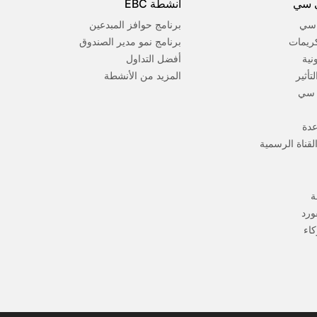
 سي
أنشطة EBC
 سي
برنامج حوافز المبدعين
كريمات
برنامج نمو مدير الصندوق
ونية
أفضل التداول
تأثير
المزيد من الأنشطة
 سي
عدة
لقناة الرسمية
ة
ورد
كاء