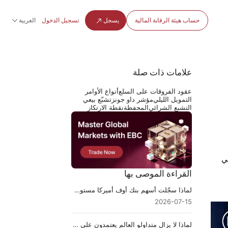
حساب هيئة الرقابة المالية
يسجل
تسجيل الدخول
العربية
علامات ذات صلة
عقود الفروقات على السلع
أنواع الأوامر
التمويل الليلي
مؤشر داو جونز
تشبّع بيعي
التشبع الشرائي
المحفظة
نقطة الارتكاز
في
القراءة الموصى بها
لماذا سجّلت أسهم بنك أوف أميركا مستوى قياسيًا جديدًا
2026-07-15
لماذا لا يزال متداولو العالم يعتمدون على وول ستريت