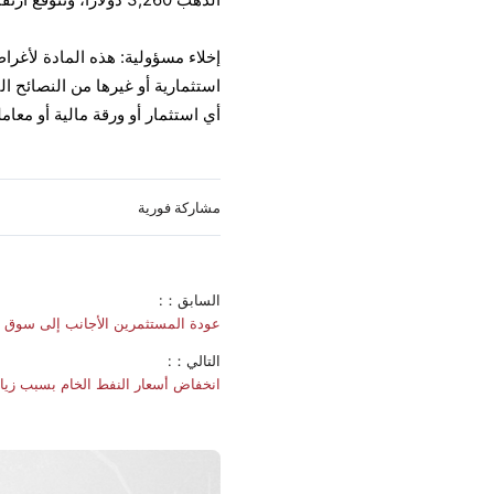
الذهب 3,260 دولارًا، ونتوقع ارتفاعه نحو 3,315 دولارًا.
إخلاء مسؤولية: هذه المادة لأغرا
أي استثمار أو ورقة مالية أو معام
مشاركة فورية
السابق：:
عودة المستثمرين الأجانب إلى سوق ا
التالي：:
انخفاض أسعار النفط الخام بسبب زياد