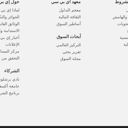
لشروط
معهد اي بي سي
حول إي بي
ل
معجم التداول
لماذا إي بي
ة والهامش
الثقافة المالية
الجوائز والت
حوبات
أساطير السوق
الوثائق القان
الاستدامة وال
أبحاث السوق
سسية
أخبار إي بي
لية
الإعلانات
التركيز العالمي
مركز المسا
تقرير بحثي
التحقق من ا
مجلة السوق
الشركاء
نادي برشلون
جامعة أكسف
برنامج الشر