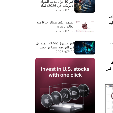
أكبر 10 دول مدينة للبنوك
الأمريكية في 2026: لماذا
تتصدر جزر كايمان المركز
2026-07-30
الأول
يع على
السهم الذي يمتلك جزءًا منه
ية
العالم بأسره
2026-07-30
دنى
قفز صندوق RAMZ المتداول
في البورصة بينما تراجعت
أسهم الذاكرة بنسبة 9%.
2026-07-29
إليك ما يفعله فعلاً
فًا 2.2 طن متري
غير