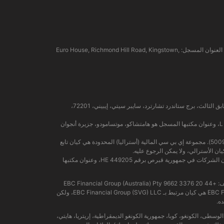
EBC Financial Group (SVG) LLC: مرخصة من قبل هيئة الخدمات المالية في سانت فينسنت وجزر غرينادين (SVGFSA). رقم تسجيل الشركة: 353 LLC 2020. العنوان المسجل: Euro House, Richmond Hill Road, Kingstown,
شركة إي بي سي المالية (MU) المحدودة مرخصة ومنظمة من قبل هيئة الخدمات المالية في موريشيوس (رقم الترخيص GB24203273)، وعنوانها المسجل هو الطابق الثالث، برج ستاندرد تشارترد، سايبر سيتي، إيبيني، 72201،
شركة إي بي سي المالية (جزر القمر) المحدودة مرخصة من قبل هيئة التمويل الخارجي في جزيرة أنجوان المستقلة، اتحاد جزر القمر، برقم الترخيص L 15637/EFGC، وعنوان مكتبها المسجل هو هامتشاكو، موتسامودو، جزيرة أنجوان
شركة إي بي سي المالية (أستراليا) المحدودة (رقم ACN: 619 073 237) مرخصة ومنظمة من قبل هيئة الأوراق المالية والاستثمارات الأسترالية (رقم الترخيص: 500991). مجموعة إي بي سي المالية (أستراليا) المحدودة هي كيان تابع
تُسهّل مجموعة إي بي سي (قبرص) المحدودة خدمات الدفع للكيانات المرخصة والخاضعة للتنظيم ضمن هيكل مجموعة إي بي سي المالية، وهي مسجلة بموجب قانون الشركات في جمهورية قبرص برقم HE 449205، وعنوان مكتبها
الهاتف: +44 20 3376 9662 EBC Financial Group (Australia) Pty
Ltd (ACN: 619 073 237): مرخصة وخاضعة للتنظيم من قبل لجنة الأوراق المالية والاستثمارات الأسترالية (رقم: 500991). EBC Financial Group (Australia) Pty Ltd هي كيان مرتبط بـ EBC Financial Group (SVG) LLC، ولكن
ه.
يا الوسطى، الكونغو، كوبا، جمهورية الكونغو الديمقراطية، إريتريا، هايتي،