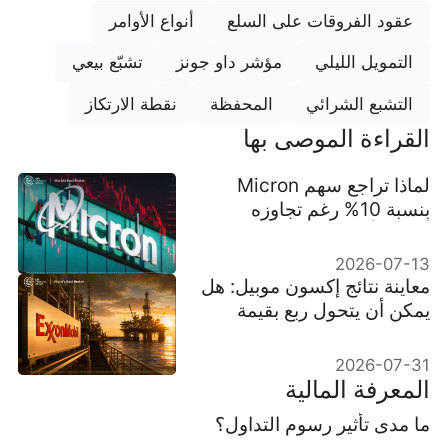
عقود الفروقات على السلع
أنواع الأوامر
التمويل الليلي
مؤشر داو جونز
تشبّع بيعي
التشبع الشرائي
المحفظة
نقطة الارتكاز
القراءة الموصى بها
لماذا تراجع سهم Micron
بنسبة 10% رغم تجاوزه
أهداف أرباحه
2026-07-13
معاينة نتائج إكسون موبيل: هل
يمكن أن يتحول ربع بقيمة
15.7 مليار دولار إلى تدفق
نقدي قابل للتكرار؟
2026-07-31
المعرفة المالية
ما مدى تأثير رسوم التداول؟