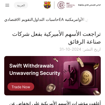
العربية
تداول
تدفق الأوامر
مكتبة EA
حاسبات التداول
التقويم الاقتصادي
تراجعت الأسهم الأميركية بفعل شركات
صناعة الرقائق
اريخ النشر: 2024-10-31
أغلقت مؤشرات الأسهم الأمريكية على انخفاض عن