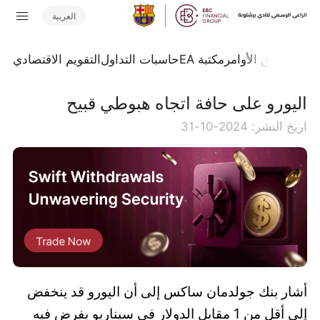
العربية
تداول
تدفق الأوامر
مكتبة EA
حاسبات التداول
التقويم الاقتصادي
اليورو على حافة اتجاه هبوطي قبيح
اريخ النشر: 2024-10-31
أشار بنك جولدمان ساكس إلى أن اليورو قد ينخفض
إلى أقل من 1 مقابل الدولار في سيناريو يفرض فيه