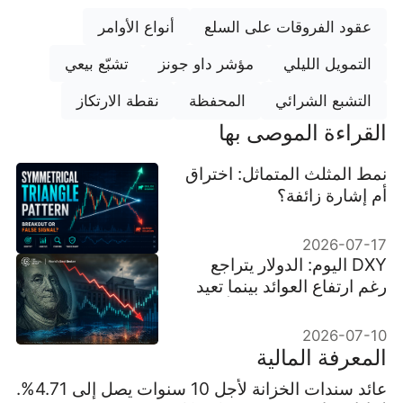
عقود الفروقات على السلع
أنواع الأوامر
التمويل الليلي
مؤشر داو جونز
تشبّع بيعي
التشبع الشرائي
المحفظة
نقطة الارتكاز
القراءة الموصى بها
نمط المثلث المتماثل: اختراق
أم إشارة زائفة؟
2026-07-17
DXY اليوم: الدولار يتراجع
رغم ارتفاع العوائد بينما تعيد
الأسواق تقييم توقعات أسعار
الفائدة
2026-07-10
المعرفة المالية
عائد سندات الخزانة لأجل 10 سنوات يصل إلى 4.71%.