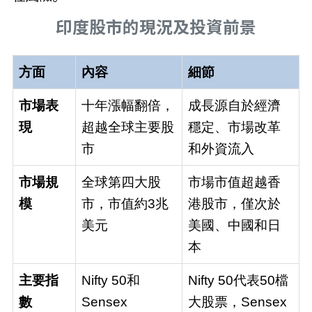
印度股市的現況及投資前景
方面
內容
細節
市場表
十年漲幅翻倍，
成長源自於經濟
現
超越全球主要股
穩定、市場改革
市
和外資流入
市場規
全球第四大股
市場市值超越香
模
市，市值約3兆
港股市，僅次於
美元
美國、中國和日
本
主要指
Nifty 50和
Nifty 50代表50檔
數
Sensex
大股票，Sensex