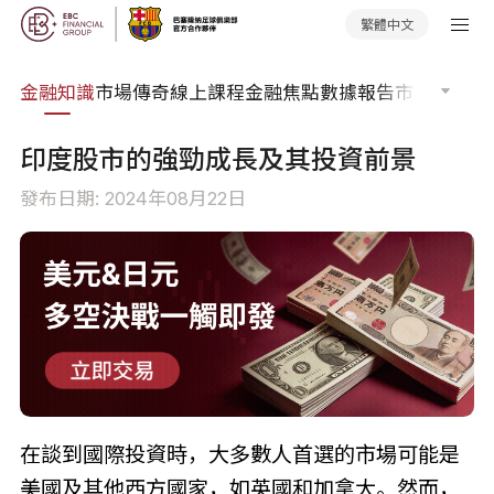
繁體中文
詞典
金融知識
市場傳奇
線上課程
金融焦點
數據報告
市場分析
市
印度股市的強勁成長及其投資前景
發布日期: 2024年08月22日
在談到國際投資時，大多數人首選的市場可能是
美國及其他西方國家，如英國和加拿大。然而，