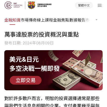
繁體中文
詞典
金融知識
市場傳奇
線上課程
金融焦點
數據報告
市場分析
市
萬事達股票的投資概況與重點
發布日期: 2024年08月09日
對於許多散戶而言，明智的投資選擇通常是那些
與我們生活息息相關的企業。支付產業幾乎與每