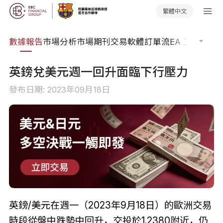
繁體中文
焦點
數據報告
市場分析
市場期刊
交易軟體
訂單流
EA 工具庫
交
英鎊兌美元週一回升面臨下行壓力
發布日期: 2023年09月18日
英鎊/美元在週一（2023年9月18日）的歐洲交易
時段從盤中跌勢中回升，交投於1.2380附近，仍