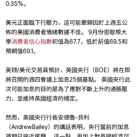
0.35%。
美元正面臨下行壓力，這可能要歸因於上週五公
佈的美國消費者情緒數據不佳。 9月份密歇根大
學
消費者信心指數
初值為67.7，低於前值69.5和
預期值69.1。
英鎊/美元交易員預計，英國央行（BOE）將在即
將召開的週四會議上加息25個基點。 英國央行此
次可能加息的目的是為了應對不斷上升的通脹壓
力，並維持英國經濟的穩定。
然而，英國央行行長安德魯-貝利
（AndrewBailey）的講話表明，央行當前的加息
週期已接近尾聲。 這一點，再加上對英國經濟可