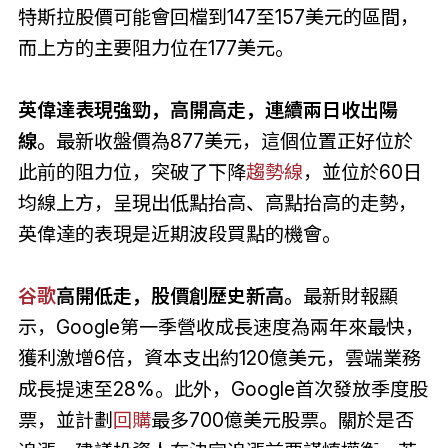
特斯拉股價可能會回檔到147至157美元的區間，
而上方的主要阻力位在177美元。
英偉達表現強勁，高開高走，連續兩日收出陽
線。
最新收盤價為877美元，這個位置正好位於
此前的阻力位，突破了下降
趨勢線
，並位於60日
均線上方，呈現出低點抬高、高點抬高的走勢，
英偉達的表現是近期波段買點的機會。
谷歌
高開低走，股價創歷史新高。
最新財報顯
示，Google第一季營收成長速度為兩年來最快，
獲利激增6倍，資本支出約120億美元，雲端業務
成長提速至28%。此外，Google首次發放季度股
票，並計劃
回購
最多700億美元股票。關於是否