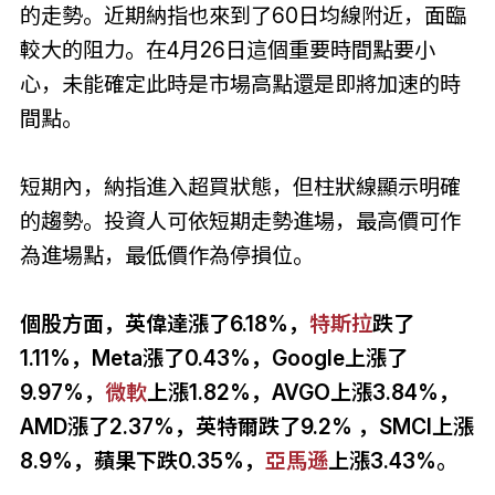
的走勢。近期納指也來到了60日均線附近，面臨
較大的阻力。在4月26日這個重要時間點要小
心，未能確定此時是市場高點還是即將加速的時
間點。
短期內，納指進入超買狀態，但柱狀線顯示明確
的趨勢。投資人可依短期走勢進場，最高價可作
為進場點，最低價作為停損位。
個股方面，英偉達漲了6.18%，
特斯拉
跌了
1.11%，Meta漲了0.43%，Google上漲了
9.97%，
微軟
上漲1.82%，AVGO上漲3.84%，
AMD漲了2.37%，英特爾跌了9.2% ，SMCI上漲
8.9%，蘋果下跌0.35%，
亞馬遜
上漲3.43%。