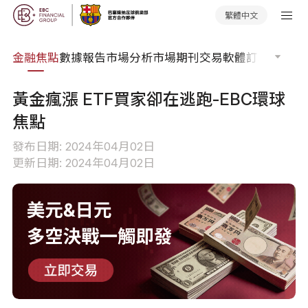
繁體中文
課程
金融焦點
數據報告
市場分析
市場期刊
交易軟體
訂單流
EA 
黃金瘋漲 ETF買家卻在逃跑-EBC環球
焦點
發布日期: 2024年04月02日
更新日期: 2024年04月02日