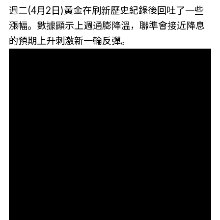
週二(4月2日)黃金在刷新歷史紀錄後回吐了一些
漲幅。數據顯示上週通膨降溫，聯準會接近降息
的預期上升刺激新一輪反彈。