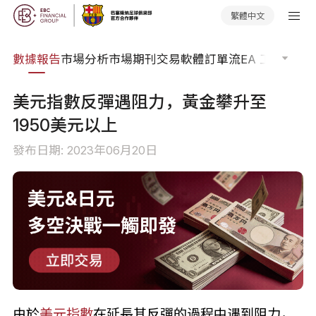
繁體中文
焦點
數據報告
市場分析
市場期刊
交易軟體
訂單流
EA 工具庫
交
美元指數反彈遇阻力，黃金攀升至
1950美元以上
發布日期: 2023年06月20日
由於
美元指數
在延長其反彈的過程中遇到阻力，