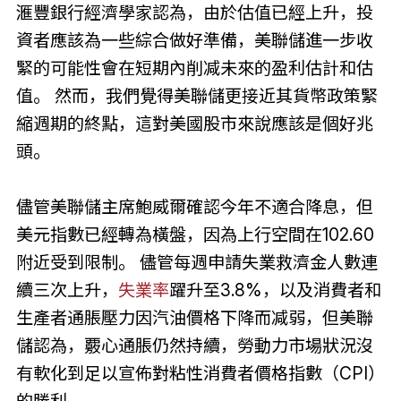
滙豐銀行經濟學家認為，由於估值已經上升，投
資者應該為一些綜合做好準備，美聯儲進一步收
緊的可能性會在短期內削减未來的盈利估計和估
值。 然而，我們覺得美聯儲更接近其貨幣政策緊
縮週期的終點，這對美國股市來說應該是個好兆
頭。
儘管美聯儲主席鮑威爾確認今年不適合降息，但
美元指數已經轉為橫盤，因為上行空間在102.60
附近受到限制。 儘管每週申請失業救濟金人數連
續三次上升，
失業率
躍升至3.8%，以及消費者和
生產者通脹壓力因汽油價格下降而减弱，但美聯
儲認為，覈心通脹仍然持續，勞動力市場狀況沒
有軟化到足以宣佈對粘性消費者價格指數（CPI）
的勝利。