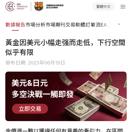
繁體中文
焦點
數據報告
市場分析
市場期刊
交易軟體
訂單流
EA 工具庫
交
黃金因美元小幅走强而走低，下行空間
似乎有限
發布日期: 2023年06月19日
金價週一難以獲得任何有意義的牽引力，在區間