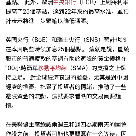
基點。 此外，歐洲
中央銀行
（ECB）上周將利率
提高了25個基點，達到22年來的最高水准，並預
計表示將進一步緊縮以降低通脹。
英國央行（BoE）和瑞士央行（SNB）預計也將
在本周晚些時候加息25個基點。 這就是說，圍繞
股市的普遍疲軟的基調有助於避險的黃金價格在
100小時簡單
移動平均線
（SMA）的支撐之上保
持立足。 對全球經濟衰退的擔憂，尤其是對中國
經濟的擔憂，拖累了投資者的情緒，推動了一些
避險資金的流動，這就要求看跌的交易員要謹
慎。
在美聯儲主席鮑威爾週三和週四為期兩天的國會
作證之前，投資者可能也更願意在一旁等待，因