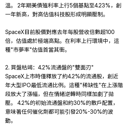
溫。 2年期美債殖利率上行5個基點至4.23%，創
一年新高，對高估值科技股形成明顯壓制。
SpaceX目前股價對應去年每股營收倍數超100
倍，估值處於極端高點。在利率上行環境中，這
種"市夢率"估值首當其衝。
2. 買盤枯竭：4.2%流通盤的"雙面刃"
SpaceX上市時僅釋放了約4.2%的流通股，創近
年大型IPO最低流通比例。這種"稀缺性"在上漲階
段放大了漲幅，但在情緒逆轉時同樣加劇了拋
壓。 4.2%的初始流通盤和約30%的散戶配置，
意味著任何催化劑都可能引發20%-30%的波
動。