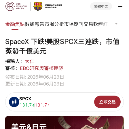
繁體中文
課程
金融焦點
數據報告
市場分析
市場期刊
交易軟體
訂單流
EA 
SpaceX 下跌!美股SPCX三連跌，市值
蒸發千億美元
撰稿人：
大仁
審核：
EBC研究與審核團隊
發布日期: 2026年06月23日
更新日期: 2026年06月23日
SPCX
立即交易
買入:
131.7
賣出:
131.7
4
4