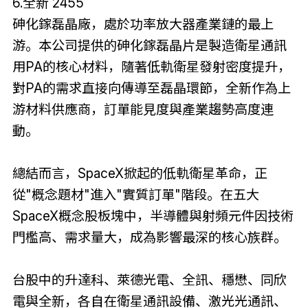
6.全新 2455
砷化鎵磊晶廠，處於功率放大器產業鏈的最上
游。本公司提供的砷化鎵磊晶片是製造衛星通訊
用PA的核心材料，隨著低軌衛星發射密度提升，
對PA的需求直接向傳導至磊晶環節，全新作為上
游材料供應商，訂單能見度與產業趨勢高度連
動。
總結而言，SpaceX掀起的低軌衛星革命，正
從"概念題材"進入"實質訂單"階段。在五大
SpaceX概念股板塊中，半導體與射頻元件因技術
門檻高、需求量大，成為影響最深的核心族群。
台股中的升達科、萊德光電、全訊、穩懋、同欣
電與全新，各自在衛星通訊設備、激光光通訊、