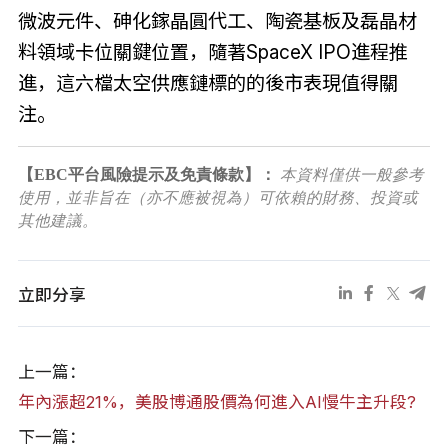
微波元件、砷化鎵晶圓代工、陶瓷基板及磊晶材
料領域卡位關鍵位置，隨著SpaceX IPO進程推
進，這六檔太空供應鏈標的的後市表現值得關
注。
【EBC平台風險提示及免責條款】：
本資料僅供一般參考
使用，並非旨在（亦不應被視為）可依賴的財務、投資或
其他建議。
立即分享
上一篇：
年內漲超21%，美股博通股價為何進入AI慢牛主升段?
下一篇：