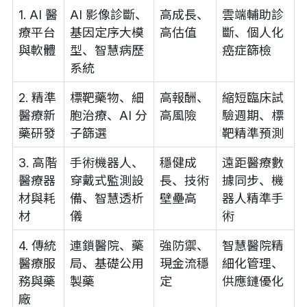
1. AI 醫
AI 影像診斷、
高成長、
雲端輔助診
療平台
基因定序大模
高估值
斷、個人化
與軟體
型、智慧病歷
癌症篩檢
系統
2. 精準
標靶藥物、細
高報酬、
縮短臨床試
醫療新
胞治療、AI 分
高風險
驗週期、標
藥研發
子篩選
靶精準預測
3. 高階
手術機器人、
穩健成
遠距醫療數
醫療器
穿戴式監測設
長、技術
據同步、機
材與耗
備、智慧透析
壁壘高
器人精準手
材
儀
術
4. 傳統
連鎖醫院、藥
強防禦、
智慧醫院精
醫療服
局、基礎公用
現金流穩
細化管理、
務與藥
製藥
定
供應鏈優化
廠