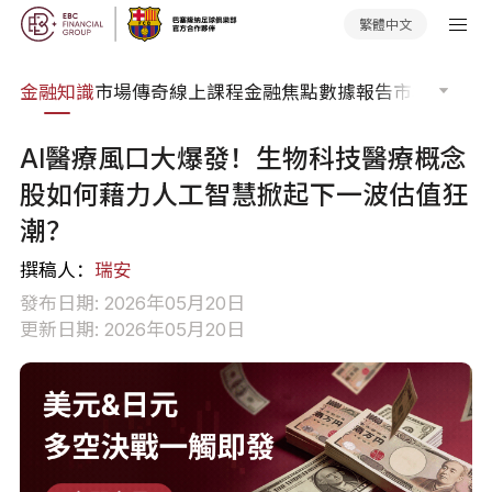
繁體中文
詞典
金融知識
市場傳奇
線上課程
金融焦點
數據報告
市場分析
市
AI醫療風口大爆發！生物科技醫療概念
股如何藉力人工智慧掀起下一波估值狂
潮？
撰稿人：
瑞安
發布日期: 2026年05月20日
更新日期: 2026年05月20日