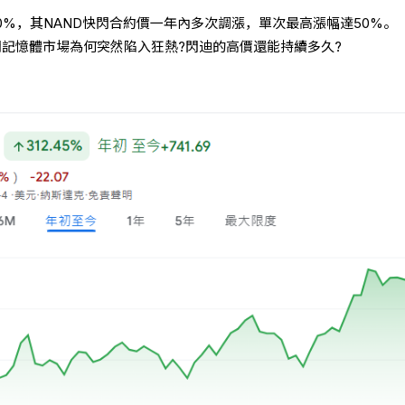
300%，其NAND快閃合約價一年內多次調漲，單次最高漲幅達50%。
快閃記憶體市場為何突然陷入狂熱?閃迪的高價還能持續多久?