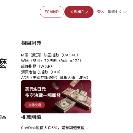
FCA開戶
立即開戶
登入
繁體中文
相關詞典
M頭（雙頂）
法國指數（CAC40）
麼
W底（雙底）
72法則（Rule of 72）
威廉指標（W%R）
消費者信心指數（CCI）
ADR（美國存託憑證）
摩根大通（JPM）
推薦閱讀
顯高
SanDisk股價大跌6%，是預期透支還是趨勢反轉?