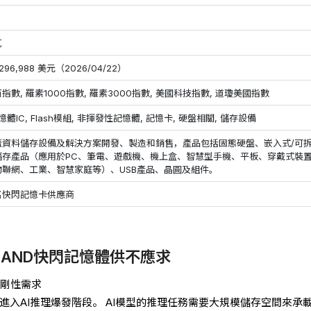
克
,296,988 美元（2026/04/22）
指數, 羅素1000指數, 羅素3000指數, 美國科技指數, 道瓊美國指數
記憶體IC, Flash模組, 非揮發性記憶體, 記憶卡, 硬盤相關, 儲存設備
蓋資料儲存設備及解決方案開發、製造和銷售，產品包括固態硬盤、嵌入式/可
儲存產品（應用於PC、筆電、遊戲機、機上盒、智慧型手機、平板、穿戴式裝
物聯網、工業、智慧家庭等）、USB產品、晶圓及組件。
名快閃記憶卡供應商
?NAND快閃記憶體供不應求
D剛性需求
面進入AI推理爆發階段。 AI模型的推理任務需要大規模儲存空間來承