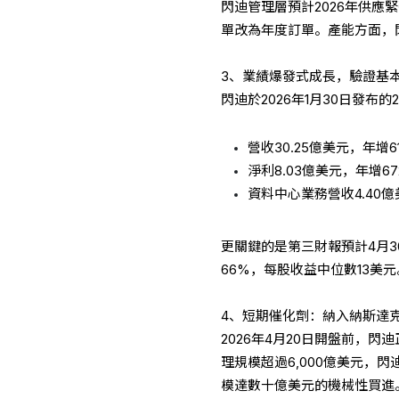
閃迪管理層預計2026年供
單改為年度訂單。產能方面，閃
3、業績爆發式成長，驗證基
閃迪於2026年1月30日發布
營收30.25億美元，年增
淨利8.03億美元，年增672
資料中心業務營收4.40
更關鍵的是第三財報預計4月3
66%，每股收益中位數13美元
4、短期催化劑：納入納斯達克
2026年4月20日開盤前，閃迪
理規模超過6,000億美元，
模達數十億美元的機械性買進