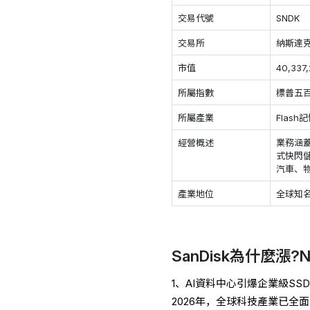
交易代號
SNDK
交易所
納斯達
市值
40,337
所屬指數
標普五百
所屬產業
Flash
經營概述
業務涵
式快閃
汽車、
產業地位
全球知
SanDisk為什麼漲
1、AI資料中心引爆企業級SS
2026年，全球科技產業已全