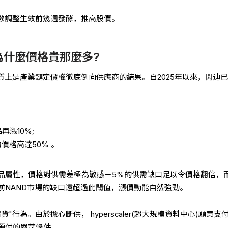
指數調整生效前幾週發酵，推高股價。
?為什麼價格貴那麼多?
質上是產業鏈定價權徹底倒向供應商的結果。自2025年以來，閃迪
再漲10%;
約價格高達50% 。
品屬性，價格對供需差極為敏感－5%的供需缺口足以令價格翻倍，
前NAND市場的缺口遠超過此閾值，漲價動能自然強勁。
"行為。由於擔心斷供， hyperscaler(超大規模資料中心)願意支
預付的嚴苛條件。