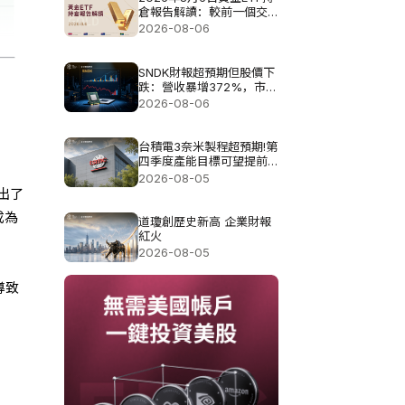
倉報告解讀：較前一個交
易日增加4.851噸
2026-08-06
SNDK財報超預期但股價下
跌：營收暴增372%，市場
為何仍不買單?
2026-08-06
台積電3奈米製程超預期!第
四季度產能目標可望提前
達成
2026-08-05
推出了
成為
道瓊創歷史新高 企業財報
紅火
2026-08-05
導致
。