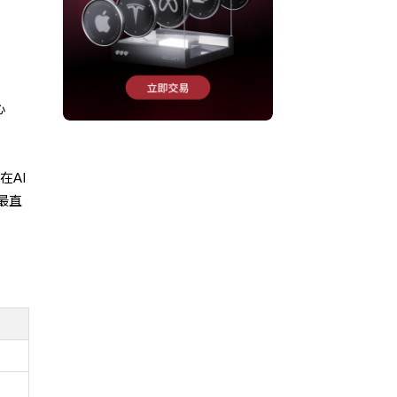
心
在AI
最直