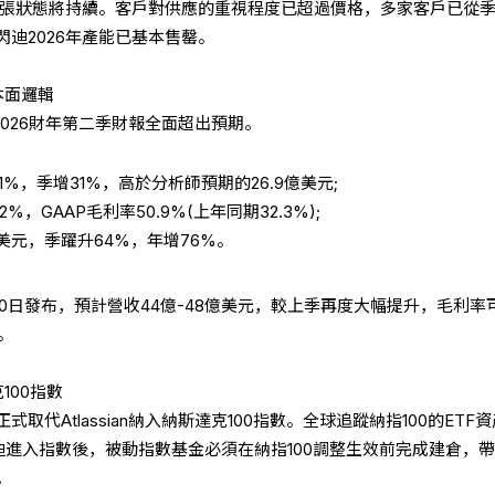
應緊張狀態將持續。客戶對供應的重視程度已超過價格，多家客戶已從
迪2026年產能已基本售罄。
本面邏輯
的2026財年第二季財報全面超出預期。
61%，季增31%，高於分析師預期的26.9億美元;
%，GAAP毛利率50.9%(上年同期32.3%);
億美元，季躍升64%，年增76%。
0日發布，預計營收44億-48億美元，較上季再度大幅提升，毛利率
。
100指數
正式取代Atlassian納入納斯達克100指數。全球追蹤納指100的ETF
閃迪進入指數後，被動指數基金必須在納指100調整生效前完成建倉，
。