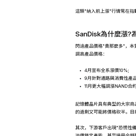
這類"納入前上漲"行情常在
SanDisk為什麼漲
閃迪產品價格"貴那麼多"，本
調高產品價格：
4月宣布全系漲價10%;
9月針對通路與消費性產品
11月更大幅調漲NAND合
記憶體晶片具有典型的大宗商
的過剩又可能將價格砍半。目
其次，下游客戶出現"恐慌性備貨
溢價鎖定產能，甚至接受全額