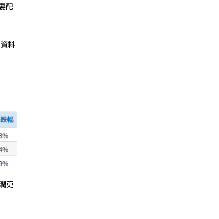
要配
模資料
利潤更