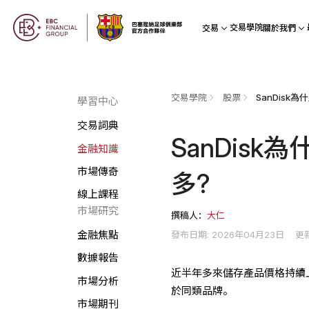
交易學院
交易
關於我們
交易學院
股票
SanDisk
學習中心
交易詞典
SanDis
金融知識
市場傳奇
多?
線上課程
市場研究
撰稿人：
大仁
發布日期: 2026年04月23日
更新
金融焦點
數據報告
近半年多來儲存產品價格持續上
市場分析
於同類品牌。
市場期刊