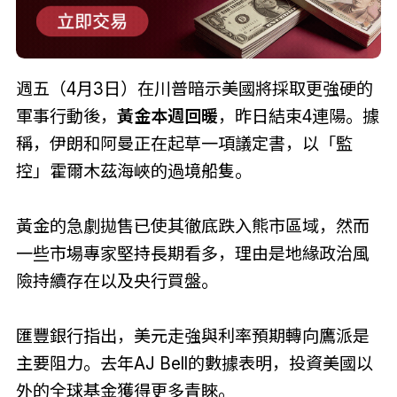
週五（4月3日）在川普暗示美國將採取更強硬的
軍事行動後，
黃金本週回暖
，昨日結束4連陽。據
稱，伊朗和阿曼正在起草一項議定書，以「監
控」霍爾木茲海峽的過境船隻。
黃金的急劇拋售已使其徹底跌入熊市區域，然而
一些市場專家堅持長期看多，理由是地緣政治風
險持續存在以及央行買盤。
匯豐銀行指出，美元走強與利率預期轉向鷹派是
主要阻力。去年AJ Bell的數據表明，投資美國以
外的全球基金獲得更多青睞。