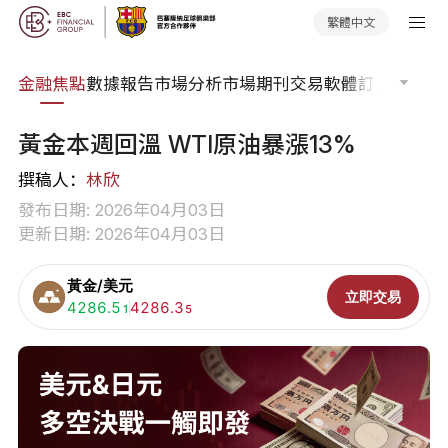
繁體中文
課程
金融焦點
數據報告
市場分析
市場期刊
交易軟體
訂單流
EA 
黃金本週回溫 WTI原油暴漲13%
撰稿人：
林欣
發布日期: 2026年04月03日
更新日期: 2026年04月03日
黃金/美元
立即交易
買入:
4286.5
賣出:
4286.3
1
5