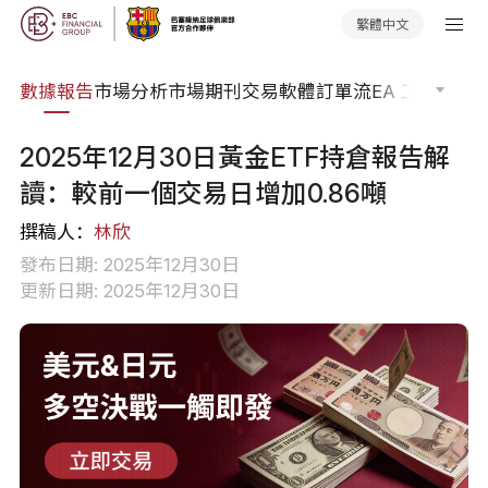
繁體中文
焦點
數據報告
市場分析
市場期刊
交易軟體
訂單流
EA 工具庫
交
2025年12月30日黃金ETF持倉報告解
讀：較前一個交易日增加0.86噸
撰稿人：
林欣
發布日期: 2025年12月30日
更新日期: 2025年12月30日