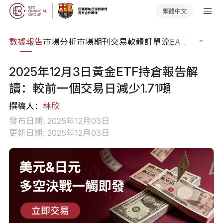
繁體中文
焦點
數據報告
市場分析
市場期刊
交易軟體
訂單流
EA 工具庫
交
2025年12月3日黃金ETF持倉報告解
讀：較前一個交易日減少1.71噸
撰稿人：
林欣
發布日期: 2025年12月03日
更新日期: 2025年12月03日