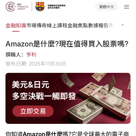
繁體中文
詞典
金融知識
市場傳奇
線上課程
金融焦點
數據報告
市場分析
市
Amazon是什麼?現在值得買入股票嗎?
撰稿人：
亨利
發布日期: 2025年11月30日
你知道
Amazon是什麼
嗎?它是全球最大的電子商