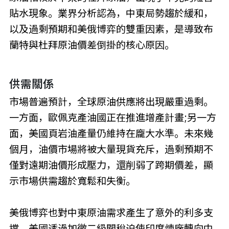
貼水現象。業界分析認為，中東局勢趨於緩和，
以及過剩預期和美俄博弈的雙重因素，是導致布
蘭特與杜拜原油價差倒掛的核心原因。
供需關係
市場普遍預計，全球原油供應將出現嚴重過剩。
一方面，歐佩克產油國正在推進增產計畫;另一方
面，美國頁岩油產量仍維持在龐大水準。未來幾
個月，油價市場將被大量現貨充斥，過剩預期不
僅對遠期油價形成壓力，還削弱了跨期價差，顯
示市場供需趨於寬鬆和失衡。
美俄博弈也對中東原油需求產生了意外的利多支
撐。美國透過加徵二級關稅迫使印度煉廠轉向中