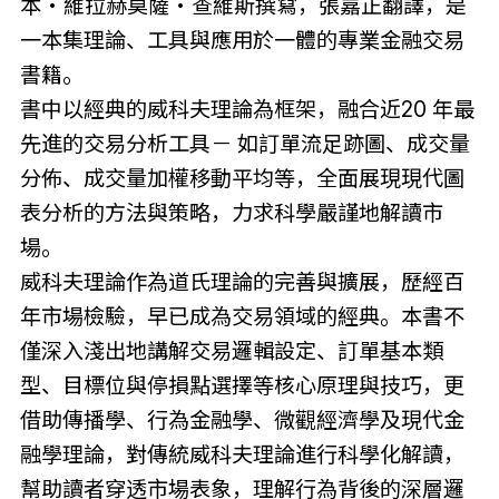
本・維拉赫莫薩・查維斯撰寫，張嘉正翻譯，是
一本集理論、工具與應用於一體的專業金融交易
書籍。
書中以經典的威科夫理論為框架，融合近20 年最
先進的交易分析工具－ 如訂單流足跡圖、成交量
分佈、成交量加權移動平均等，全面展現現代圖
表分析的方法與策略，力求科學嚴謹地解讀市
場。
威科夫理論作為道氏理論的完善與擴展，歷經百
年市場檢驗，早已成為交易領域的經典。本書不
僅深入淺出地講解交易邏輯設定、訂單基本類
型、目標位與停損點選擇等核心原理與技巧，更
借助傳播學、行為金融學、微觀經濟學及現代金
融學理論，對傳統威科夫理論進行科學化解讀，
幫助讀者穿透市場表象，理解行為背後的深層邏