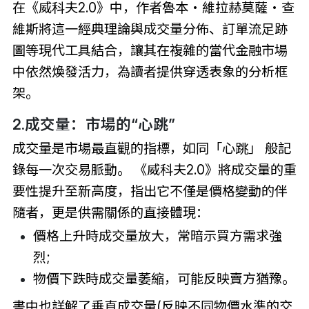
在《威科夫2.0》中，作者魯本・維拉赫莫薩・查
維斯將這一經典理論與成交量分佈、訂單流足跡
圖等現代工具結合，讓其在複雜的當代金融市場
中依然煥發活力，為讀者提供穿透表象的分析框
架。
2.成交量：市場的“心跳”
成交量是市場最直觀的指標，如同「心跳」 般記
錄每一次交易脈動。 《威科夫2.0》將成交量的重
要性提升至新高度，指出它不僅是價格變動的伴
隨者，更是供需關係的直接體現：
價格上升時成交量放大，常暗示買方需求強
烈;
物價下跌時成交量萎縮，可能反映賣方猶豫。
書中也詳解了垂直成交量(反映不同物價水準的交