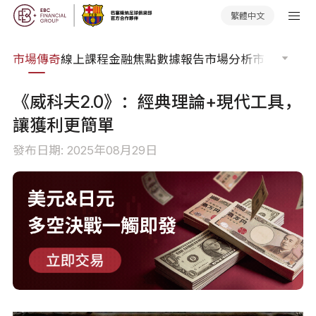
繁體中文
知識
市場傳奇
線上課程
金融焦點
數據報告
市場分析
市場期刊
交
《威科夫2.0》：經典理論+現代工具，
讓獲利更簡單
發布日期: 2025年08月29日