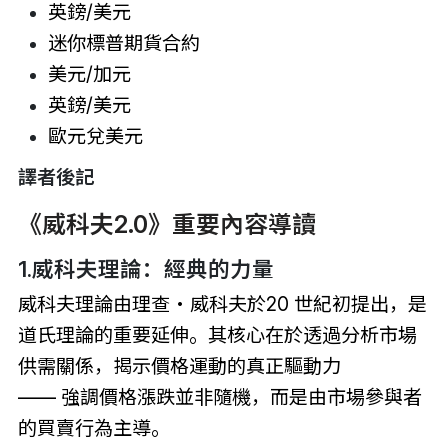
英鎊/美元
迷你標普期貨合約
美元/加元
英鎊/美元
歐元兌美元
譯者後記
《威科夫2.0》重要內容導讀
1.威科夫理論：經典的力量
威科夫理論由理查・威科夫於20 世紀初提出，是
道氏理論的重要延伸。其核心在於透過分析市場
供需關係，揭示價格運動的真正驅動力
—— 強調價格漲跌並非隨機，而是由市場參與者
的買賣行為主導。