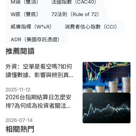
M頭（雙頂）
法國指數（CAC40）
W底（雙底）
72法則（Rule of 72）
威廉指標（W%R）
消費者信心指數（CCI）
ADR（美國存託憑證）
推薦閱讀
外資：空單是看空嗎?如何
讀懂數據、影響與辨別真
假?
2025-11-12
2026台指期結算日怎麼安
排?為何成為投資者關注的
重點?
2026-07-14
相關熱門