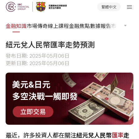
繁體中文
詞典
金融知識
市場傳奇
線上課程
金融焦點
數據報告
市場分析
市
紐元兌人民幣匯率走勢預測
發布日期: 2025年05月06日
更新日期: 2025年05月06日
最近，許多投資人都在關注
紐元兌人民幣
匯率
走