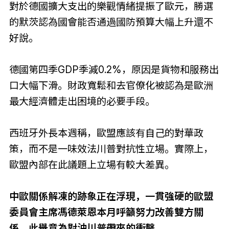
對於德國擴大支出的樂觀情緒提振了歐元，勝選
的默茨認為國會能否通過國防預算大幅上升還不
好說。
德國第四季GDP季減0.2%，原因是貨物和服務出
口大幅下滑。財政寬鬆和去官僚化被認為是歐洲
最大經濟體走出困境的必要手段。
西班牙外長本週稱，歐盟應該有自己的對華政
策，而不是一味效法川普對抗性立場。實際上，
歐盟內部在此議題上立場有較大差異。
中歐關係解凍的跡象正在浮現，一貫強硬的歐盟
委員會主席馮德萊恩本月呼籲努力改善雙方關
係，此舉意為對沖川普帶來的衝擊。