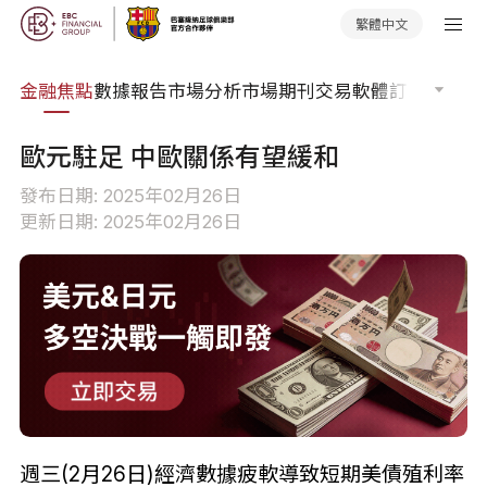
繁體中文
課程
金融焦點
數據報告
市場分析
市場期刊
交易軟體
訂單流
EA 
歐元駐足 中歐關係有望緩和
發布日期: 2025年02月26日
更新日期: 2025年02月26日
週三(2月26日)經濟數據疲軟導致短期美債殖利率