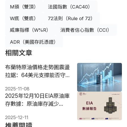
M頭（雙頂）
法國指數（CAC40）
W底（雙底）
72法則（Rule of 72）
威廉指標（W%R）
消費者信心指數（CCI）
ADR（美國存託憑證）
相關文章
布蘭特原油價格走勢圖震盪
拉鋸：64美元支撐能否守
穩?
2025-11-08
2025年12月10日EIA原油庫
存數據：原油庫存減少
181.2萬桶
2025-12-11
推薦閱讀