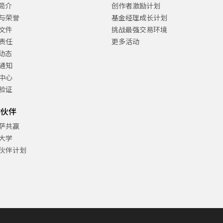
C简介
创作者激励计划
与荣誉
基金经理成长计划
文件
挑战最强交易环境
责任
更多活动
C动态
通知
中心
验证
作伙伴
萨共赢
大学
伙伴计划