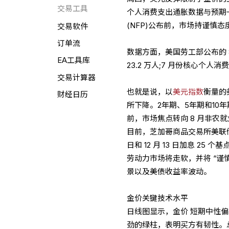
交易工具
个人消费支出通胀数据与预期
(NFP)公布前，市场持谨慎态
交易软件
订单流
数据方面，美国劳工部公布的 8
EA工具库
23.2 万人;7 月份核心个人
交易计算器
也就是说，以
美元指数
衡量的
财经日历
所下降。2年期、5年期和10年
前，市场焦点转向 8 月非农
目前，芝加哥商品交易所美联储观
日和 12 月 13 日加息 
劳动力市场将走软，并将 “谨
景以及美债收益率波动。
金价关键技术水平
日线图显示，金价 短期中性偏
劲的绿柱，表明买方有韧性。总的来