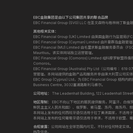
EBC金融集团是由以下公司集团共享的联合品牌
EBC Financial Group (SVG) LLC 在圣文森特与格林
其他相关实体：
EBC Financial Group (UK) Limited 由英国金融行为
EBC Financial Group (Cayman) Limited 由开曼
EBC Financial (MU) Limited 由毛里求斯金融服务委员会（FSC）授
Mauritius。该实体网站独立运营管理。
EBC Financial Group (Comoros) Limited 经科摩罗联
Comoros。
EBC Financial Group (Australia) Pty Ltd（公
营管理。本网站提供的金融产品和服务并非由澳大利亚公司实体
EBC Group (Cyprus) Ltd，为 EBC Financial G
Business Centre, 3032塞浦路斯利马索尔。
公司地址：
The Leadenhall Building, 122 Leadenhall S
地区限制：
EBC不向以下地区的居民提供服务，阿富汗、白俄
鲜民主主义人民共和国）、俄罗斯、索马里、苏丹、南苏丹、叙
本网站上发布的任何西班牙语仅适用于拉丁美洲国家，不适用于
本网站上发布的任何葡萄牙语仅适用于非洲，不适用于欧盟、葡
合规披露：
公司网站在全球范围内可见，不针对任何特定实体。
档及信息。