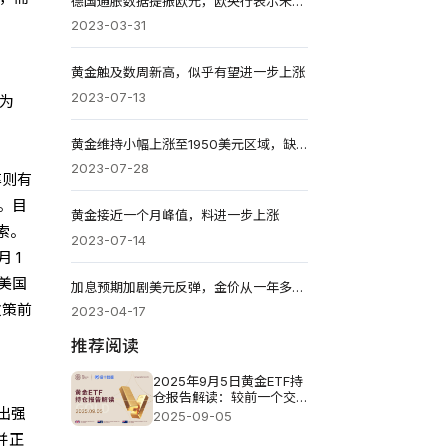
德国通胀数据提振欧元，欧央行表示未来加息将取决于经济数据
2023-03-31
黄金触及数周新高，似乎有望进一步上涨
2023-07-13
值为
黄金维持小幅上涨至1950美元区域，缺乏跟进
2023-07-28
率则有
间。目
黄金接近一个月峰值，料进一步上涨
索。
2023-07-14
 1
计美国
加息预期加剧美元反弹，金价从一年多来的高点大幅下跌
政策前
2023-04-17
推荐阅读
2025年9月5日黄金ETF持
仓报告解读：较前一个交
出强
易日减少2.29吨
2025-09-05
并正