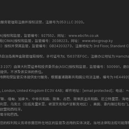
纳丁斯金融服务管理局注册并授权运营，注册号为353 LLC 2020。
监管局(FCA)授权和监管，监管编号：927552，网址：
www.ebcfin.co.uk
群岛金融管理局(CIMA)授权和监管，监管编号：2038223，网址：
www.ebcgroup.ky
权并受其监管，监管编号：GB24203273，注册地址为 3rd Floor, Standard Chartered T
盟昂儒昂自治岛离岸金融管理局授权，许可证号为L 15637/EFGC，注册办公地址为 Hamchako, Mutsa
司编号 ：619 073 237）由澳大利亚证券和投资委员会(ASIC)授权和监管，监管编号：500991，是E
提供，不涉及该实体的责任。
roup 结构内的持牌和受监管实体提供支付服务，根据塞浦路斯共和国公司法注册，编号为 HE449205，注
treet, London, United Kingdom EC3V 4AB；邮件地址：
[email protected]
；电话：+44
罗斯、缅甸、加拿大、中非共和国、刚果、古巴、刚果民主共和国、厄立特里亚、海
利亚、乌克兰（包括克里米亚、顿涅茨克和卢甘斯克地区）、美国、委内瑞拉和也门
欧盟和西班牙。
萄牙和巴西。
您的权利和义务将依据您所在地区的监管及适用的实体决定。当地法律和法规可能限