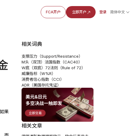
FCA开户
立即开户
登录
简体中文
相关词典
支撑压力（Support/Resistance）
金
M头（双顶）
法国指数（CAC40）
W底（双底）
72法则（Rule of 72）
威廉指标（W%R）
消费者信心指数（CCI）
ADR（美国存托凭证）
据如果
相关文章
，而