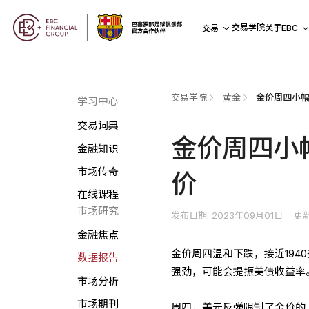
交易学院
交易
关于EBC
交易学院
黄金
金价周四小幅
学习中心
交易词典
金价周四小
金融知识
市场传奇
价
在线课程
市场研究
发布日期: 2023年09月01日
更新
金融焦点
金价周四温和下跌，接近19
数据报告
强劲，可能会提振美债收益率
市场分析
市场期刊
周四，美元反弹限制了金价的上