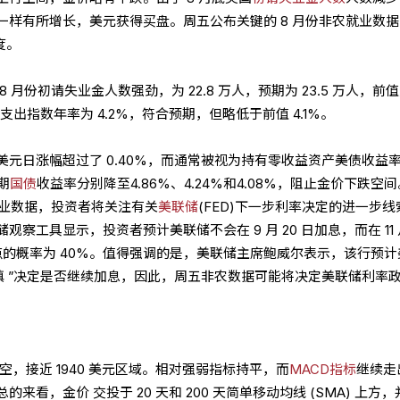
一样有所增长，美元获得买盘。周五公布关键的 8 月份非农就业数据
度。
 月份初请失业金人数强劲，为 22.8 万人，预期为 23.5 万人，前
消费支出指数年率为 4.2%，符合预期，但略低于前值 4.1%。
美元日涨幅超过了 0.40%，而通常被视为持有零收益资产美债收益
期
国债
收益率分别降至4.86%、4.24%和4.08%，阻止金价下跌空
就业数据，投资者将关注有关
美联储
(FED)下一步利率决定的进一步线
察工具显示，投资者预计美联储不会在 9 月 20 日加息，而在 11 月
25 个基点的概率为 40%。值得强调的是，美联储主席鲍威尔表示，该行预
慎 ”决定是否继续加息，因此，周五非农数据可能将决定美联储利率
空，接近 1940 美元区域。相对强弱指标持平，而
MACD指标
继续走
看，金价 交投于 20 天和 200 天简单移动均线 (SMA) 上方，