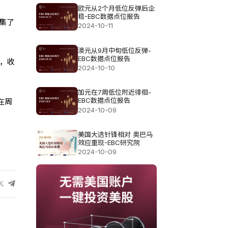
欧元从2个月低位反弹后企
稳-EBC数据点位报告
集了
2024-10-11
澳元从9月中旬低位反弹-
EBC数据点位报告
解，收
2024-10-10
加元在7周低位附近徘徊-
EBC数据点位报告
在周
2024-10-09
美国大选针锋相对 奥巴马
效应重现-EBC研究院
2024-10-09