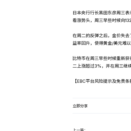
日本央行行长黑田东彦周三表示
看涨势头，周三早些时候向132
在周二的反弹之后，金价失去
益率回升，使得黄金/美元难
比特币在周三早些时候重新获得
二上涨超过3%，并在周三继续
【EBC平台风险提示及免责
立即分享
上一篇：