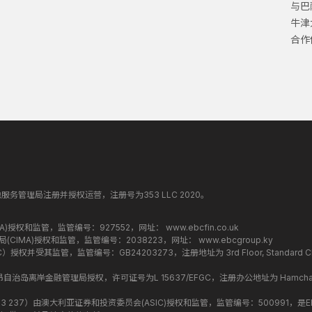
与巴
牛津
合作
纳丁斯金融服务管理局注册并授权运营，注册号为353 LLC 2020。
监管局(FCA)授权和监管，监管编号：927552，网址：
www.ebcfin.co.uk
群岛金融管理局(CIMA)授权和监管，监管编号：2038223，网址：
www.ebcgroup.ky
权并受其监管，监管编号：GB24203273，注册地址为 3rd Floor, Standard Chartered T
盟昂儒昂自治岛离岸金融管理局授权，许可证号为L 15637/EFGC，注册办公地址为 Hamchako, Mutsa
司编号 ：619 073 237）由澳大利亚证券和投资委员会(ASIC)授权和监管，监管编号：500991，是E