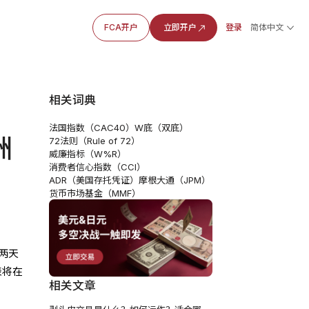
FCA开户
立即开户
登录
简体中文
相关词典
法国指数（CAC40）
W底（双底）
洲
72法则（Rule of 72）
威廉指标（W%R）
消费者信心指数（CCI）
ADR（美国存托凭证）
摩根大通（JPM）
货币市场基金（MMF）
两天
表将在
相关文章