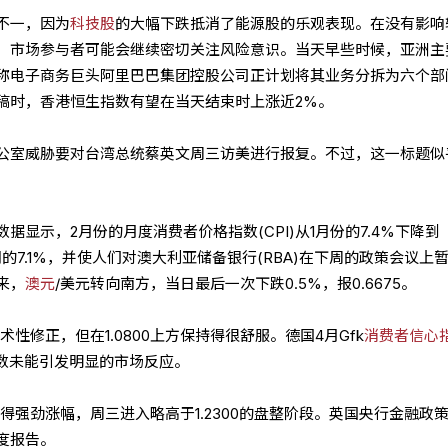
不一，因为
科技股
的大幅下跌抵消了能源股的乐观表现。在没有影响
，市场参与者可能会继续密切关注风险意识。当天早些时候，亚洲主
称电子商务巨头阿里巴巴集团控股公司正计划将其业务分拆为六个部
稿时，香港恒生指数有望在当天结束时上涨近2%。
公室威胁要对台湾总统蔡英文周三访美进行报复。不过，这一标题似
据显示，2月份的月度消费者价格指数(CPI)从1月份的7.4%下降到
的7.1%，并使人们对澳大利亚储备银行(RBA)在下周的政策会议上
来，
澳元
/美元转向南方，当日最后一次下跌0.5%，报0.6675。
性修正，但在1.0800上方保持得很舒服。德国4月Gfk
消费者信心
这一读数未能引发明显的市场反应。
得强劲涨幅，周三进入略高于1.2300的盘整阶段。英国央行金融政
度报告。