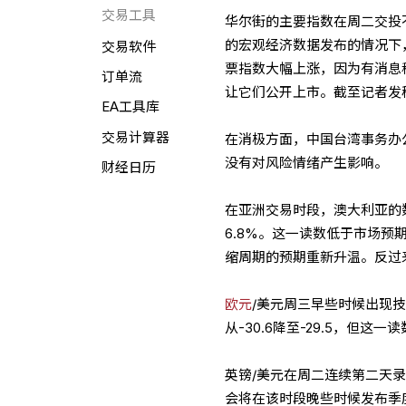
交易工具
华尔街的主要指数在周二交投
的宏观经济数据发布的情况下
交易软件
票指数大幅上涨，因为有消息
订单流
让它们公开上市。截至记者发
EA工具库
交易计算器
在消极方面，中国台湾事务办
没有对风险情绪产生影响。
财经日历
在亚洲交易时段，澳大利亚的数
6.8%。这一读数低于市场预期
缩周期的预期重新升温。反过
欧元
/美元周三早些时候出现技术
从-30.6降至-29.5，但
英镑/美元在周二连续第二天录
会将在该时段晚些时候发布季