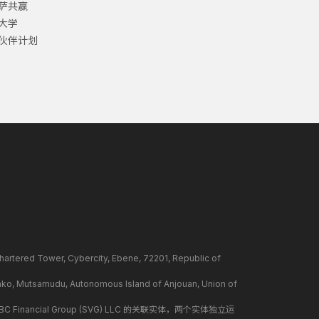
萨共赢
大学
伙伴计划
ower, Cybercity, Ebene, 72201, Republic of
mudu, Autonomous Island of Anjouan, Union of
BC Financial Group (SVG) LLC 的关联实体，两个实体独立运