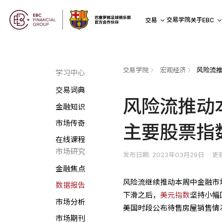
交易学院
交易
关于EBC
交易学院
宏观经济
学习中心
交易词典
风险流推动
金融知识
市场传奇
主要股票指
在线课程
市场研究
发布日期: 2023年03月29日
更新
金融焦点
风险流继续推动本周中金融市
数据报告
下滑之后，
美元指数
坚持小幅
市场分析
美国时段公布待售房屋销售情
市场期刊